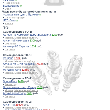
•
Новосибирск
Возрождение
⍟
•
Орел
Чаще всего б/у автомобили покупают в
Фольксваген Центр Пулково
⍟
•
Санкт-Петербург
ИТС-Авто
⍟
•
Ижевск
TO:
Самое дешевое ТО-1:
Автоцентр Немецкий Дом, г.Балашиха
1200
руб.
•
Москва, Московская область
Атлант-М Николаева
1300
руб.
•
Смоленск
Автомир ФВ Саратов
1632
руб.
•
Саратов
Самое дорогое ТО-1:
Кунцево
17000
руб.
•
Москва, Московская область
Автоцентр Сити-Каширка
14500
руб.
•
Москва, Московская область
Мэйджор Авто
12380
руб.
•
Москва, Московская область
Самое дешевое ТО-2:
Волга-Раст
1440
руб.
•
Волгоград
Фольксваген Центр Север
2100
руб.
•
Москва, Московская область
АлтайЕвроМоторс
2483
руб.
•
Барнаул
Самое дорогое ТО-2:
Атлант-М
23500
руб.
•
Москва, Московская область