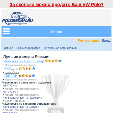
За сколько можно продать Ваш VW Polo?
Меню
Регистрация
Вход
Главная
» Список форумов
» Отзывы об организациях
Лучшие дилеры России:
Фольксваген Центр Север
•
Москва, Московская область
МИРавто
•
Новосибирск
АВИЛОН
•
Москва, Московская область
Чаще всего новые авто покупают в
АВИЛОН
⍟
•
Москва, Московская область
Авто Алеа
⍟
•
Москва, Московская область
Фольксваген Центр Пулково
⍟
•
Санкт-Петербург
Чаще всего по гарантии обращаются в
Фольксваген Центр Север
⍟
•
Москва, Московская область
МИРавто
⍟