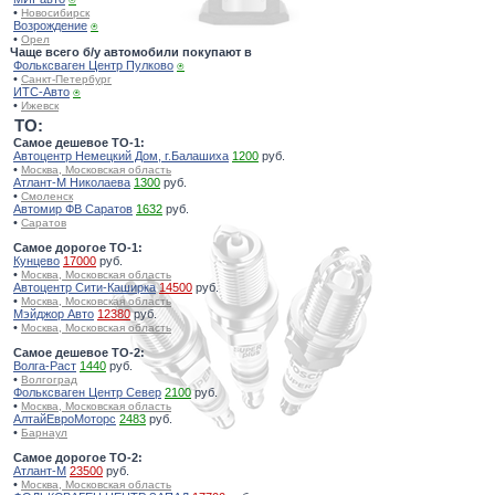
•
Новосибирск
Возрождение
⍟
•
Орел
Чаще всего б/у автомобили покупают в
Фольксваген Центр Пулково
⍟
•
Санкт-Петербург
ИТС-Авто
⍟
•
Ижевск
TO:
Самое дешевое ТО-1:
Автоцентр Немецкий Дом, г.Балашиха
1200
руб.
•
Москва, Московская область
Атлант-М Николаева
1300
руб.
•
Смоленск
Автомир ФВ Саратов
1632
руб.
•
Саратов
Самое дорогое ТО-1:
Кунцево
17000
руб.
•
Москва, Московская область
Автоцентр Сити-Каширка
14500
руб.
•
Москва, Московская область
Мэйджор Авто
12380
руб.
•
Москва, Московская область
Самое дешевое ТО-2:
Волга-Раст
1440
руб.
•
Волгоград
Фольксваген Центр Север
2100
руб.
•
Москва, Московская область
АлтайЕвроМоторс
2483
руб.
•
Барнаул
Самое дорогое ТО-2:
Атлант-М
23500
руб.
•
Москва, Московская область