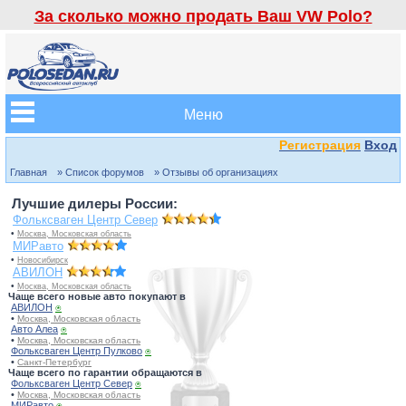
За сколько можно продать Ваш VW Polo?
Меню
Регистрация
Вход
Главная
» Список форумов
» Отзывы об организациях
Лучшие дилеры России:
Фольксваген Центр Север
•
Москва, Московская область
МИРавто
•
Новосибирск
АВИЛОН
•
Москва, Московская область
Чаще всего новые авто покупают в
АВИЛОН
⍟
•
Москва, Московская область
Авто Алеа
⍟
•
Москва, Московская область
Фольксваген Центр Пулково
⍟
•
Санкт-Петербург
Чаще всего по гарантии обращаются в
Фольксваген Центр Север
⍟
•
Москва, Московская область
МИРавто
⍟