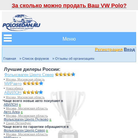
За сколько можно продать Ваш VW Polo?
Меню
Регистрация
Вход
Главная
» Список форумов
» Отзывы об организациях
Лучшие дилеры России:
Фольксваген Центр Север
•
Москва, Московская область
МИРавто
•
Новосибирск
АВИЛОН
•
Москва, Московская область
Чаще всего новые авто покупают в
АВИЛОН
⍟
•
Москва, Московская область
Авто Алеа
⍟
•
Москва, Московская область
Фольксваген Центр Пулково
⍟
•
Санкт-Петербург
Чаще всего по гарантии обращаются в
Фольксваген Центр Север
⍟
•
Москва, Московская область
МИРавто
⍟