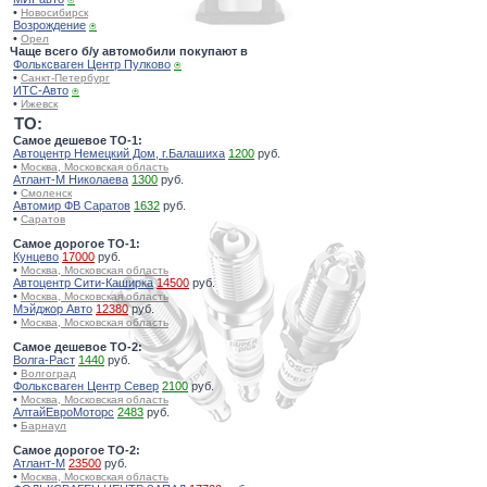
•
Новосибирск
Возрождение
⍟
•
Орел
Чаще всего б/у автомобили покупают в
Фольксваген Центр Пулково
⍟
•
Санкт-Петербург
ИТС-Авто
⍟
•
Ижевск
TO:
Самое дешевое ТО-1:
Автоцентр Немецкий Дом, г.Балашиха
1200
руб.
•
Москва, Московская область
Атлант-М Николаева
1300
руб.
•
Смоленск
Автомир ФВ Саратов
1632
руб.
•
Саратов
Самое дорогое ТО-1:
Кунцево
17000
руб.
•
Москва, Московская область
Автоцентр Сити-Каширка
14500
руб.
•
Москва, Московская область
Мэйджор Авто
12380
руб.
•
Москва, Московская область
Самое дешевое ТО-2:
Волга-Раст
1440
руб.
•
Волгоград
Фольксваген Центр Север
2100
руб.
•
Москва, Московская область
АлтайЕвроМоторс
2483
руб.
•
Барнаул
Самое дорогое ТО-2:
Атлант-М
23500
руб.
•
Москва, Московская область