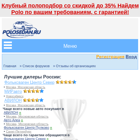
Клубный полоподбор со скидкой до 35% Найдем
Polo по вашим требованиям, с гарантией!
Меню
Регистрация
Вход
Главная
» Список форумов
» Отзывы об организациях
Лучшие дилеры России:
Фольксваген Центр Север
•
Москва, Московская область
МИРавто
•
Новосибирск
АВИЛОН
•
Москва, Московская область
Чаще всего новые авто покупают в
АВИЛОН
⍟
•
Москва, Московская область
Авто Алеа
⍟
•
Москва, Московская область
Фольксваген Центр Пулково
⍟
•
Санкт-Петербург
Чаще всего по гарантии обращаются в
Фольксваген Центр Север
⍟