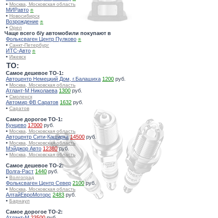
•
Москва, Московская область
МИРавто
⍟
•
Новосибирск
Возрождение
⍟
•
Орел
Чаще всего б/у автомобили покупают в
Фольксваген Центр Пулково
⍟
•
Санкт-Петербург
ИТС-Авто
⍟
•
Ижевск
TO:
Самое дешевое ТО-1:
Автоцентр Немецкий Дом, г.Балашиха
1200
руб.
•
Москва, Московская область
Атлант-М Николаева
1300
руб.
•
Смоленск
Автомир ФВ Саратов
1632
руб.
•
Саратов
Самое дорогое ТО-1:
Кунцево
17000
руб.
•
Москва, Московская область
Автоцентр Сити-Каширка
14500
руб.
•
Москва, Московская область
Мэйджор Авто
12380
руб.
•
Москва, Московская область
Самое дешевое ТО-2:
Волга-Раст
1440
руб.
•
Волгоград
Фольксваген Центр Север
2100
руб.
•
Москва, Московская область
АлтайЕвроМоторс
2483
руб.
•
Барнаул
Самое дорогое ТО-2:
Атлант-М
23500
руб.