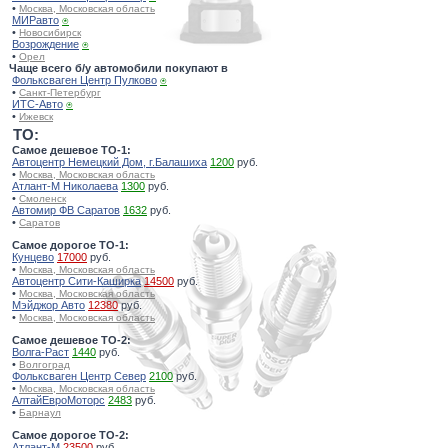
•
Москва, Московская область
МИРавто
⍟
•
Новосибирск
Возрождение
⍟
•
Орел
Чаще всего б/у автомобили покупают в
Фольксваген Центр Пулково
⍟
•
Санкт-Петербург
ИТС-Авто
⍟
•
Ижевск
TO:
Самое дешевое ТО-1:
Автоцентр Немецкий Дом, г.Балашиха
1200
руб.
•
Москва, Московская область
Атлант-М Николаева
1300
руб.
•
Смоленск
Автомир ФВ Саратов
1632
руб.
•
Саратов
Самое дорогое ТО-1:
Кунцево
17000
руб.
•
Москва, Московская область
Автоцентр Сити-Каширка
14500
руб.
•
Москва, Московская область
Мэйджор Авто
12380
руб.
•
Москва, Московская область
Самое дешевое ТО-2:
Волга-Раст
1440
руб.
•
Волгоград
Фольксваген Центр Север
2100
руб.
•
Москва, Московская область
АлтайЕвроМоторс
2483
руб.
•
Барнаул
Самое дорогое ТО-2:
Атлант-М
23500
руб.