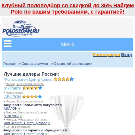
Клубный полоподбор со скидкой до 35% Найдем
Polo по вашим требованиям, с гарантией!
Меню
Регистрация
Вход
Главная
» Список форумов
» Отзывы об организациях
Лучшие дилеры России:
Фольксваген Центр Север
•
Москва, Московская область
МИРавто
•
Новосибирск
АВИЛОН
•
Москва, Московская область
Чаще всего новые авто покупают в
АВИЛОН
⍟
•
Москва, Московская область
Авто Алеа
⍟
•
Москва, Московская область
Фольксваген Центр Пулково
⍟
•
Санкт-Петербург
Чаще всего по гарантии обращаются в
Фольксваген Центр Север
⍟