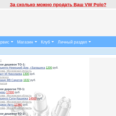
За сколько можно продать Ваш VW Polo?
рвис
Магазин
Клуб
Личный раздел
:
ое дешевое ТО-1:
оцентр Немецкий Дом, г.Балашиха
1200
руб.
сква, Московская область
ант-М Николаева
1300
руб.
оленск
омир ФВ Саратов
1632
руб.
ратов
ое дорогое ТО-1:
цево
17000
руб.
сква, Московская область
оцентр Сити-Каширка
14500
руб.
сква, Московская область
джор Авто
12380
руб.
сква, Московская область
ое дешевое ТО-2: