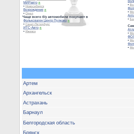
Вол
МИРавто
⍟
•
Во
•
Новосибирск
Фол
Возрождение
⍟
•
Мо
•
Орел
Алт
Чаще всего б/у автомобили покупают в
•
Ба
Фольксваген Центр Пулково
⍟
•
Санкт-Петербург
Сам
ИТС-Авто
⍟
Атл
•
Ижевск
•
Мо
ФОЛ
•
Мо
Фол
•
Мо
Артем
Архангельск
Астрахань
Барнаул
Белгородская область
Брянск