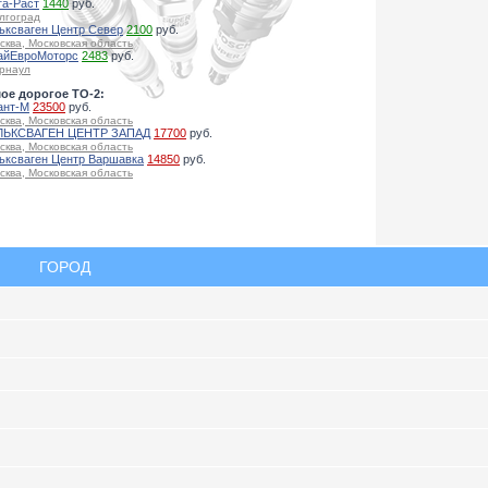
га-Раст
1440
руб.
лгоград
ьксваген Центр Север
2100
руб.
сква, Московская область
айЕвроМоторс
2483
руб.
рнаул
ое дорогое ТО-2:
ант-М
23500
руб.
сква, Московская область
ЬКСВАГЕН ЦЕНТР ЗАПАД
17700
руб.
сква, Московская область
ьксваген Центр Варшавка
14850
руб.
сква, Московская область
ГОРОД