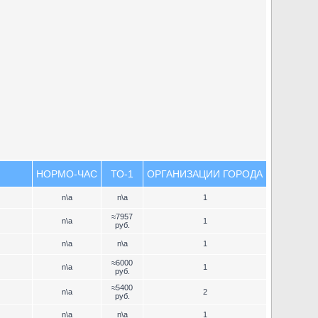
НОРМО-ЧАС
ТО-1
ОРГАНИЗАЦИИ ГОРОДА
n\a
n\a
1
≈7957
n\a
1
руб.
n\a
n\a
1
≈6000
n\a
1
руб.
≈5400
n\a
2
руб.
n\a
n\a
1