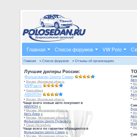
Главная
Список форумов
VW Polo
Се
Главная
» Список форумов
» Отзывы об организациях
Лучшие дилеры России:
TO
Сам
Фольксваген Центр Север
Авт
•
Москва, Московская область
•
Мо
МИРавто
Атл
•
Новосибирск
•
См
АВИЛОН
Авт
•
Са
•
Москва, Московская область
Чаще всего новые авто покупают в
Сам
АВИЛОН
⍟
Кун
•
Москва, Московская область
•
Мо
Авто Алеа
⍟
Авт
•
Москва, Московская область
•
Мо
Фольксваген Центр Пулково
⍟
Мэй
•
Санкт-Петербург
•
Мо
Чаще всего по гарантии обращаются в
Фольксваген Центр Север
⍟
Сам
•
Москва, Московская область