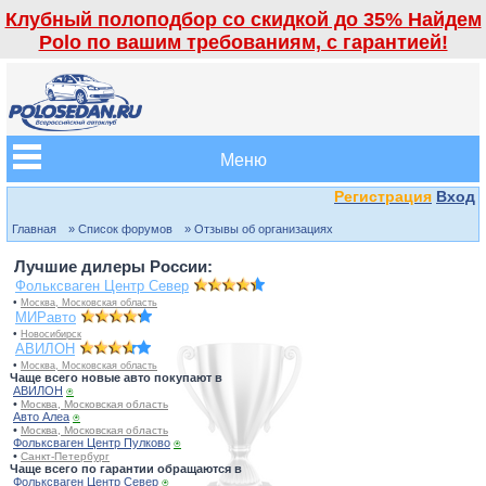
Клубный полоподбор со скидкой до 35% Найдем
Polo по вашим требованиям, с гарантией!
Меню
Регистрация
Вход
Главная
» Список форумов
» Отзывы об организациях
Лучшие дилеры России:
Фольксваген Центр Север
•
Москва, Московская область
МИРавто
•
Новосибирск
АВИЛОН
•
Москва, Московская область
Чаще всего новые авто покупают в
АВИЛОН
⍟
•
Москва, Московская область
Авто Алеа
⍟
•
Москва, Московская область
Фольксваген Центр Пулково
⍟
•
Санкт-Петербург
Чаще всего по гарантии обращаются в
Фольксваген Центр Север
⍟