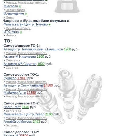
•
Москва, Московская область
МИРавто
⍟
•
Новосибирск
Возрождение
⍟
•
Орел
Чаще всего б/у автомобили покупают в
Фольксваген Центр Пулково
⍟
•
Санкт-Петербург
ИТС-Авто
⍟
•
Ижевск
TO:
Самое дешевое ТО-1:
Автоцентр Немецкий Дом, г.Балашиха
1200
руб.
•
Москва, Московская область
Атлант-М Николаева
1300
руб.
•
Смоленск
Автомир ФВ Саратов
1632
руб.
•
Саратов
Самое дорогое ТО-1:
Кунцево
17000
руб.
•
Москва, Московская область
Автоцентр Сити-Каширка
14500
руб.
•
Москва, Московская область
Мэйджор Авто
12380
руб.
•
Москва, Московская область
Самое дешевое ТО-2:
Волга-Раст
1440
руб.
•
Волгоград
Фольксваген Центр Север
2100
руб.
•
Москва, Московская область
АлтайЕвроМоторс
2483
руб.
•
Барнаул
Самое дорогое ТО-2:
Атлант-М
23500
руб.