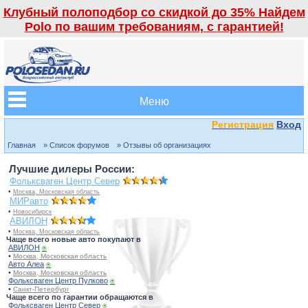
Клубный полоподбор со скидкой до 35% Найдем
Polo по вашим требованиям, с гарантией!
Меню
Регистрация
Вход
Главная
» Список форумов
» Отзывы об организациях
Лучшие дилеры России:
Фольксваген Центр Север
•
Москва, Московская область
МИРавто
•
Новосибирск
АВИЛОН
•
Москва, Московская область
Чаще всего новые авто покупают в
АВИЛОН
⍟
•
Москва, Московская область
Авто Алеа
⍟
•
Москва, Московская область
Фольксваген Центр Пулково
⍟
•
Санкт-Петербург
Чаще всего по гарантии обращаются в
Фольксваген Центр Север
⍟