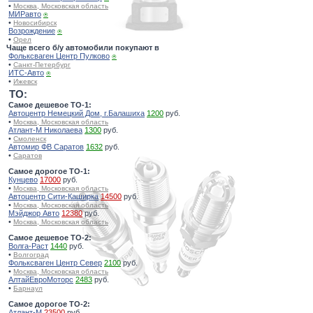
•
Москва, Московская область
МИРавто
⍟
•
Новосибирск
Возрождение
⍟
•
Орел
Чаще всего б/у автомобили покупают в
Фольксваген Центр Пулково
⍟
•
Санкт-Петербург
ИТС-Авто
⍟
•
Ижевск
TO:
Самое дешевое ТО-1:
Автоцентр Немецкий Дом, г.Балашиха
1200
руб.
•
Москва, Московская область
Атлант-М Николаева
1300
руб.
•
Смоленск
Автомир ФВ Саратов
1632
руб.
•
Саратов
Самое дорогое ТО-1:
Кунцево
17000
руб.
•
Москва, Московская область
Автоцентр Сити-Каширка
14500
руб.
•
Москва, Московская область
Мэйджор Авто
12380
руб.
•
Москва, Московская область
Самое дешевое ТО-2:
Волга-Раст
1440
руб.
•
Волгоград
Фольксваген Центр Север
2100
руб.
•
Москва, Московская область
АлтайЕвроМоторс
2483
руб.
•
Барнаул
Самое дорогое ТО-2:
Атлант-М
23500
руб.