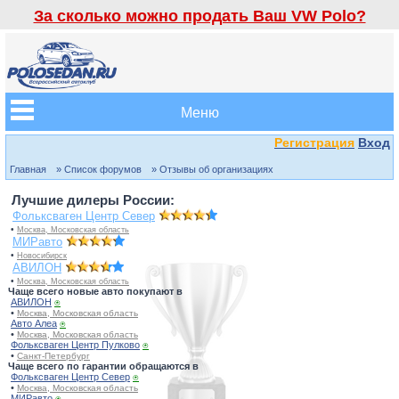
За сколько можно продать Ваш VW Polo?
Меню
Регистрация
Вход
Главная
» Список форумов
» Отзывы об организациях
Лучшие дилеры России:
Фольксваген Центр Север
•
Москва, Московская область
МИРавто
•
Новосибирск
АВИЛОН
•
Москва, Московская область
Чаще всего новые авто покупают в
АВИЛОН
⍟
•
Москва, Московская область
Авто Алеа
⍟
•
Москва, Московская область
Фольксваген Центр Пулково
⍟
•
Санкт-Петербург
Чаще всего по гарантии обращаются в
Фольксваген Центр Север
⍟
•
Москва, Московская область
МИРавто
⍟