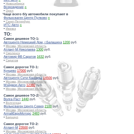
•
Новосибирск
Возрождение
⍟
•
Орел
Чаще всего б/у автомобили покупают в
Фольксваген Центр Пулково
⍟
•
Санкт-Петербург
ИТС-Авто
⍟
•
Ижевск
TO:
Самое дешевое ТО-1:
Автоцентр Немецкий Дом, г.Балашиха
1200
руб.
•
Москва, Московская область
Атлант-М Николаева
1300
руб.
•
Смоленск
Автомир ФВ Саратов
1632
руб.
•
Саратов
Самое дорогое ТО-1:
Кунцево
17000
руб.
•
Москва, Московская область
Автоцентр Сити-Каширка
14500
руб.
•
Москва, Московская область
Мэйджор Авто
12380
руб.
•
Москва, Московская область
Самое дешевое ТО-2:
Волга-Раст
1440
руб.
•
Волгоград
Фольксваген Центр Север
2100
руб.
•
Москва, Московская область
АлтайЕвроМоторс
2483
руб.
•
Барнаул
Самое дорогое ТО-2:
Атлант-М
23500
руб.
•
Москва, Московская область