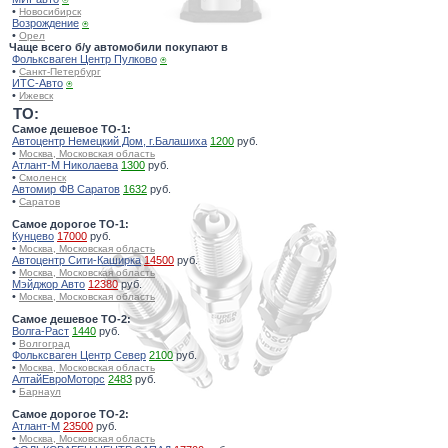
•
Новосибирск
Возрождение
⍟
•
Орел
Чаще всего б/у автомобили покупают в
Фольксваген Центр Пулково
⍟
•
Санкт-Петербург
ИТС-Авто
⍟
•
Ижевск
TO:
Самое дешевое ТО-1:
Автоцентр Немецкий Дом, г.Балашиха
1200
руб.
•
Москва, Московская область
Атлант-М Николаева
1300
руб.
•
Смоленск
Автомир ФВ Саратов
1632
руб.
•
Саратов
Самое дорогое ТО-1:
Кунцево
17000
руб.
•
Москва, Московская область
Автоцентр Сити-Каширка
14500
руб.
•
Москва, Московская область
Мэйджор Авто
12380
руб.
•
Москва, Московская область
Самое дешевое ТО-2:
Волга-Раст
1440
руб.
•
Волгоград
Фольксваген Центр Север
2100
руб.
•
Москва, Московская область
АлтайЕвроМоторс
2483
руб.
•
Барнаул
Самое дорогое ТО-2:
Атлант-М
23500
руб.
•
Москва, Московская область