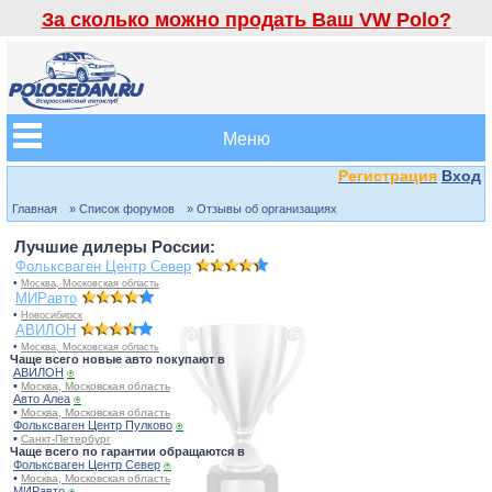
За сколько можно продать Ваш VW Polo?
Меню
Регистрация
Вход
Главная
» Список форумов
» Отзывы об организациях
Лучшие дилеры России:
Фольксваген Центр Север
•
Москва, Московская область
МИРавто
•
Новосибирск
АВИЛОН
•
Москва, Московская область
Чаще всего новые авто покупают в
АВИЛОН
⍟
•
Москва, Московская область
Авто Алеа
⍟
•
Москва, Московская область
Фольксваген Центр Пулково
⍟
•
Санкт-Петербург
Чаще всего по гарантии обращаются в
Фольксваген Центр Север
⍟
•
Москва, Московская область
МИРавто
⍟