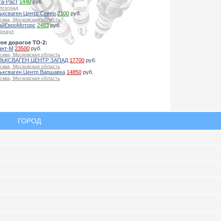
га-Раст
1440
руб.
лгоград
ьксваген Центр Север
2100
руб.
сква, Московская область
айЕвроМоторс
2483
руб.
рнаул
ое дорогое ТО-2:
ант-М
23500
руб.
сква, Московская область
ЬКСВАГЕН ЦЕНТР ЗАПАД
17700
руб.
сква, Московская область
ьксваген Центр Варшавка
14850
руб.
сква, Московская область
ГОРОД