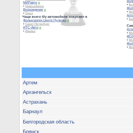
Вол
МИРавто
⍟
•
Во
•
Новосибирск
Фол
Возрождение
⍟
•
Мо
•
Орел
Алт
Чаще всего б/у автомобили покупают в
•
Ба
Фольксваген Центр Пулково
⍟
•
Санкт-Петербург
Сам
ИТС-Авто
⍟
Атл
•
Ижевск
•
Мо
ФОЛ
•
Мо
Фол
•
Мо
Артем
Архангельск
Астрахань
Барнаул
Белгородская область
Брянск