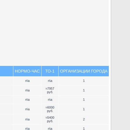
НОРМО-ЧАС
ТО-1
ОРГАНИЗАЦИИ ГОРОДА
n\a
n\a
1
≈7957
n\a
1
руб.
n\a
n\a
1
≈6000
n\a
1
руб.
≈5400
n\a
2
руб.
n\a
n\a
1