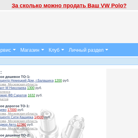
За сколько можно продать Ваш VW Polo?
рвис
Магазин
Клуб
Личный раздел
:
ое дешевое ТО-1:
оцентр Немецкий Дом, г.Балашиха
1200
руб.
сква, Московская область
ант-М Николаева
1300
руб.
оленск
омир ФВ Саратов
1632
руб.
ратов
ое дорогое ТО-1:
цево
17000
руб.
сква, Московская область
оцентр Сити-Каширка
14500
руб.
сква, Московская область
джор Авто
12380
руб.
сква, Московская область
ое дешевое ТО-2: