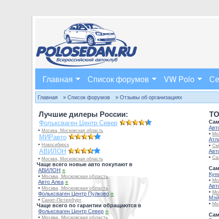
Главная
Список форумов
VW Polo
Се
Главная
» Список форумов
» Отзывы об организациях
Лучшие дилеры России:
TO
Сам
Фольксваген Центр Север
Авт
•
Москва, Московская область
•
Мо
МИРавто
Атл
•
Новосибирск
•
См
АВИЛОН
Авт
•
Са
•
Москва, Московская область
Чаще всего новые авто покупают в
Сам
АВИЛОН
⍟
Кун
•
Москва, Московская область
•
Мо
Авто Алеа
⍟
Авт
•
Москва, Московская область
•
Мо
Фольксваген Центр Пулково
⍟
Мэй
•
Санкт-Петербург
•
Мо
Чаще всего по гарантии обращаются в
Фольксваген Центр Север
⍟
Сам
•
Москва, Московская область