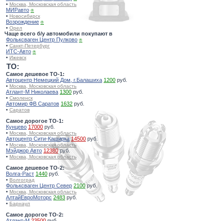
•
Москва, Московская область
МИРавто
⍟
•
Новосибирск
Возрождение
⍟
•
Орел
Чаще всего б/у автомобили покупают в
Фольксваген Центр Пулково
⍟
•
Санкт-Петербург
ИТС-Авто
⍟
•
Ижевск
TO:
Самое дешевое ТО-1:
Автоцентр Немецкий Дом, г.Балашиха
1200
руб.
•
Москва, Московская область
Атлант-М Николаева
1300
руб.
•
Смоленск
Автомир ФВ Саратов
1632
руб.
•
Саратов
Самое дорогое ТО-1:
Кунцево
17000
руб.
•
Москва, Московская область
Автоцентр Сити-Каширка
14500
руб.
•
Москва, Московская область
Мэйджор Авто
12380
руб.
•
Москва, Московская область
Самое дешевое ТО-2:
Волга-Раст
1440
руб.
•
Волгоград
Фольксваген Центр Север
2100
руб.
•
Москва, Московская область
АлтайЕвроМоторс
2483
руб.
•
Барнаул
Самое дорогое ТО-2:
Атлант-М
23500
руб.