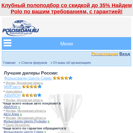
Клубный полоподбор со скидкой до 35% Найдем
Polo по вашим требованиям, с гарантией!
Меню
Регистрация
Вход
Главная
» Список форумов
» Отзывы об организациях
Лучшие дилеры России:
Фольксваген Центр Север
•
Москва, Московская область
МИРавто
•
Новосибирск
АВИЛОН
•
Москва, Московская область
Чаще всего новые авто покупают в
АВИЛОН
⍟
•
Москва, Московская область
Авто Алеа
⍟
•
Москва, Московская область
Фольксваген Центр Пулково
⍟
•
Санкт-Петербург
Чаще всего по гарантии обращаются в
Фольксваген Центр Север
⍟