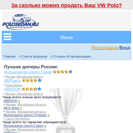
За сколько можно продать Ваш VW Polo?
Меню
Регистрация
Вход
Главная
» Список форумов
» Отзывы об организациях
Лучшие дилеры России:
Фольксваген Центр Север
•
Москва, Московская область
МИРавто
•
Новосибирск
АВИЛОН
•
Москва, Московская область
Чаще всего новые авто покупают в
АВИЛОН
⍟
•
Москва, Московская область
Авто Алеа
⍟
•
Москва, Московская область
Фольксваген Центр Пулково
⍟
•
Санкт-Петербург
Чаще всего по гарантии обращаются в
Фольксваген Центр Север
⍟
•
Москва, Московская область
МИРавто
⍟