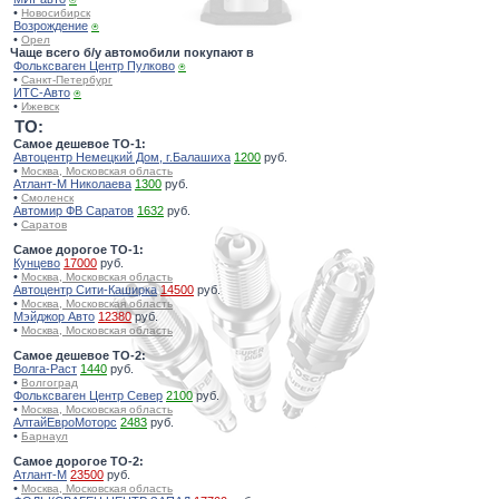
•
Новосибирск
Возрождение
⍟
•
Орел
Чаще всего б/у автомобили покупают в
Фольксваген Центр Пулково
⍟
•
Санкт-Петербург
ИТС-Авто
⍟
•
Ижевск
TO:
Самое дешевое ТО-1:
Автоцентр Немецкий Дом, г.Балашиха
1200
руб.
•
Москва, Московская область
Атлант-М Николаева
1300
руб.
•
Смоленск
Автомир ФВ Саратов
1632
руб.
•
Саратов
Самое дорогое ТО-1:
Кунцево
17000
руб.
•
Москва, Московская область
Автоцентр Сити-Каширка
14500
руб.
•
Москва, Московская область
Мэйджор Авто
12380
руб.
•
Москва, Московская область
Самое дешевое ТО-2:
Волга-Раст
1440
руб.
•
Волгоград
Фольксваген Центр Север
2100
руб.
•
Москва, Московская область
АлтайЕвроМоторс
2483
руб.
•
Барнаул
Самое дорогое ТО-2:
Атлант-М
23500
руб.
•
Москва, Московская область