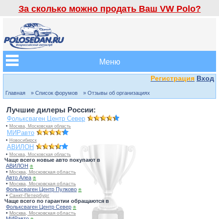
За сколько можно продать Ваш VW Polo?
Меню
Регистрация
Вход
Главная
» Список форумов
» Отзывы об организациях
Лучшие дилеры России:
Фольксваген Центр Север
•
Москва, Московская область
МИРавто
•
Новосибирск
АВИЛОН
•
Москва, Московская область
Чаще всего новые авто покупают в
АВИЛОН
⍟
•
Москва, Московская область
Авто Алеа
⍟
•
Москва, Московская область
Фольксваген Центр Пулково
⍟
•
Санкт-Петербург
Чаще всего по гарантии обращаются в
Фольксваген Центр Север
⍟
•
Москва, Московская область
МИРавто
⍟