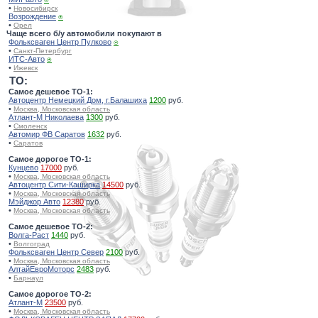
•
Новосибирск
Возрождение
⍟
•
Орел
Чаще всего б/у автомобили покупают в
Фольксваген Центр Пулково
⍟
•
Санкт-Петербург
ИТС-Авто
⍟
•
Ижевск
TO:
Самое дешевое ТО-1:
Автоцентр Немецкий Дом, г.Балашиха
1200
руб.
•
Москва, Московская область
Атлант-М Николаева
1300
руб.
•
Смоленск
Автомир ФВ Саратов
1632
руб.
•
Саратов
Самое дорогое ТО-1:
Кунцево
17000
руб.
•
Москва, Московская область
Автоцентр Сити-Каширка
14500
руб.
•
Москва, Московская область
Мэйджор Авто
12380
руб.
•
Москва, Московская область
Самое дешевое ТО-2:
Волга-Раст
1440
руб.
•
Волгоград
Фольксваген Центр Север
2100
руб.
•
Москва, Московская область
АлтайЕвроМоторс
2483
руб.
•
Барнаул
Самое дорогое ТО-2:
Атлант-М
23500
руб.
•
Москва, Московская область