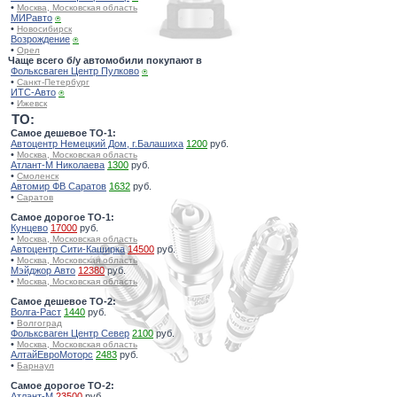
•
Москва, Московская область
МИРавто
⍟
•
Новосибирск
Возрождение
⍟
•
Орел
Чаще всего б/у автомобили покупают в
Фольксваген Центр Пулково
⍟
•
Санкт-Петербург
ИТС-Авто
⍟
•
Ижевск
TO:
Самое дешевое ТО-1:
Автоцентр Немецкий Дом, г.Балашиха
1200
руб.
•
Москва, Московская область
Атлант-М Николаева
1300
руб.
•
Смоленск
Автомир ФВ Саратов
1632
руб.
•
Саратов
Самое дорогое ТО-1:
Кунцево
17000
руб.
•
Москва, Московская область
Автоцентр Сити-Каширка
14500
руб.
•
Москва, Московская область
Мэйджор Авто
12380
руб.
•
Москва, Московская область
Самое дешевое ТО-2:
Волга-Раст
1440
руб.
•
Волгоград
Фольксваген Центр Север
2100
руб.
•
Москва, Московская область
АлтайЕвроМоторс
2483
руб.
•
Барнаул
Самое дорогое ТО-2:
Атлант-М
23500
руб.