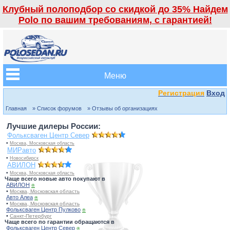
Клубный полоподбор со скидкой до 35% Найдем
Polo по вашим требованиям, с гарантией!
Меню
Регистрация
Вход
Главная
» Список форумов
» Отзывы об организациях
Лучшие дилеры России:
Фольксваген Центр Север
•
Москва, Московская область
МИРавто
•
Новосибирск
АВИЛОН
•
Москва, Московская область
Чаще всего новые авто покупают в
АВИЛОН
⍟
•
Москва, Московская область
Авто Алеа
⍟
•
Москва, Московская область
Фольксваген Центр Пулково
⍟
•
Санкт-Петербург
Чаще всего по гарантии обращаются в
Фольксваген Центр Север
⍟