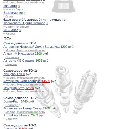
•
Москва, Московская область
МИРавто
⍟
•
Новосибирск
Возрождение
⍟
•
Орел
Чаще всего б/у автомобили покупают в
Фольксваген Центр Пулково
⍟
•
Санкт-Петербург
ИТС-Авто
⍟
•
Ижевск
TO:
Самое дешевое ТО-1:
Автоцентр Немецкий Дом, г.Балашиха
1200
руб.
•
Москва, Московская область
Атлант-М Николаева
1300
руб.
•
Смоленск
Автомир ФВ Саратов
1632
руб.
•
Саратов
Самое дорогое ТО-1:
Кунцево
17000
руб.
•
Москва, Московская область
Автоцентр Сити-Каширка
14500
руб.
•
Москва, Московская область
Мэйджор Авто
12380
руб.
•
Москва, Московская область
Самое дешевое ТО-2:
Волга-Раст
1440
руб.
•
Волгоград
Фольксваген Центр Север
2100
руб.
•
Москва, Московская область
АлтайЕвроМоторс
2483
руб.
•
Барнаул
Самое дорогое ТО-2:
Атлант-М
23500
руб.