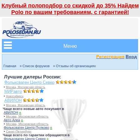
Клубный полоподбор со скидкой до 35% Найдем
Polo по вашим требованиям, с гарантией!
Меню
Регистрация
Вход
Главная
» Список форумов
» Отзывы об организациях
Лучшие дилеры России:
Фольксваген Центр Север
•
Москва, Московская область
МИРавто
•
Новосибирск
АВИЛОН
•
Москва, Московская область
Чаще всего новые авто покупают в
АВИЛОН
⍟
•
Москва, Московская область
Авто Алеа
⍟
•
Москва, Московская область
Фольксваген Центр Пулково
⍟
•
Санкт-Петербург
Чаще всего по гарантии обращаются в
Фольксваген Центр Север
⍟