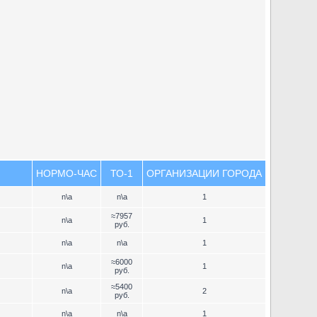
НОРМО-ЧАС
ТО-1
ОРГАНИЗАЦИИ ГОРОДА
n\a
n\a
1
≈7957
n\a
1
руб.
n\a
n\a
1
≈6000
n\a
1
руб.
≈5400
n\a
2
руб.
n\a
n\a
1