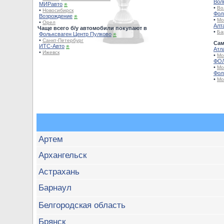
Вол
МИРавто
⍟
•
Во
•
Новосибирск
Фол
Возрождение
⍟
•
Мо
•
Орел
Алт
Чаще всего б/у автомобили покупают в
•
Ба
Фольксваген Центр Пулково
⍟
•
Санкт-Петербург
Сам
ИТС-Авто
⍟
Атл
•
Ижевск
•
Мо
ФОЛ
•
Мо
Фол
•
Мо
Артем
Архангельск
Астрахань
Барнаул
Белгородская область
Брянск