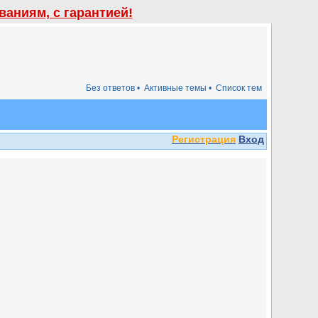
аниям, с гарантией!
Без ответов •
Активные темы •
Список тем
Регистрация
Вход