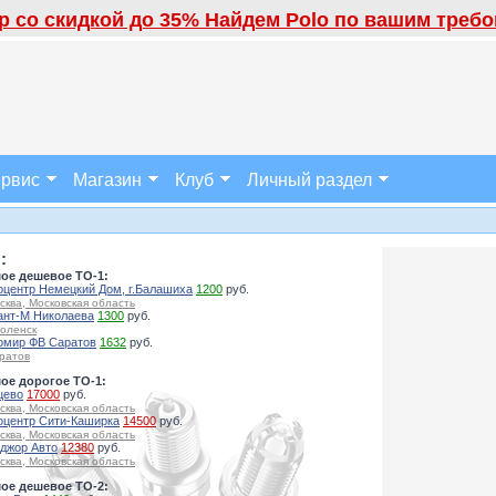
 со скидкой до 35% Найдем Polo по вашим требов
рвис
Магазин
Клуб
Личный раздел
:
ое дешевое ТО-1:
оцентр Немецкий Дом, г.Балашиха
1200
руб.
сква, Московская область
ант-М Николаева
1300
руб.
оленск
омир ФВ Саратов
1632
руб.
ратов
ое дорогое ТО-1:
цево
17000
руб.
сква, Московская область
оцентр Сити-Каширка
14500
руб.
сква, Московская область
джор Авто
12380
руб.
сква, Московская область
ое дешевое ТО-2: