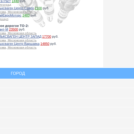
га-Раст
1440
руб.
лгоград
ьксваген Центр Север
2100
руб.
сква, Московская область
айЕвроМоторс
2483
руб.
рнаул
ое дорогое ТО-2:
ант-М
23500
руб.
сква, Московская область
ЬКСВАГЕН ЦЕНТР ЗАПАД
17700
руб.
сква, Московская область
ьксваген Центр Варшавка
14850
руб.
сква, Московская область
ГОРОД