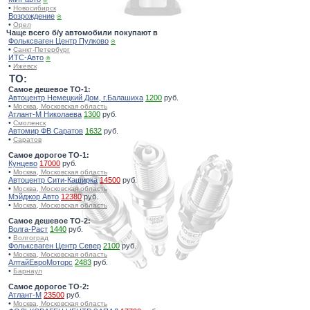
•
Новосибирск
Возрождение
⍟
•
Орел
Чаще всего б/у автомобили покупают в
Фольксваген Центр Пулково
⍟
•
Санкт-Петербург
ИТС-Авто
⍟
•
Ижевск
TO:
Самое дешевое ТО-1:
Автоцентр Немецкий Дом, г.Балашиха
1200
руб.
•
Москва, Московская область
Атлант-М Николаева
1300
руб.
•
Смоленск
Автомир ФВ Саратов
1632
руб.
•
Саратов
Самое дорогое ТО-1:
Кунцево
17000
руб.
•
Москва, Московская область
Автоцентр Сити-Каширка
14500
руб.
•
Москва, Московская область
Мэйджор Авто
12380
руб.
•
Москва, Московская область
Самое дешевое ТО-2:
Волга-Раст
1440
руб.
•
Волгоград
Фольксваген Центр Север
2100
руб.
•
Москва, Московская область
АлтайЕвроМоторс
2483
руб.
•
Барнаул
Самое дорогое ТО-2:
Атлант-М
23500
руб.
•
Москва, Московская область