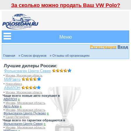
За сколько можно продать Ваш VW Polo?
Меню
Регистрация
Вход
Главная
» Список форумов
» Отзывы об организациях
Лучшие дилеры России:
Фольксваген Центр Север
•
Москва, Московская область
МИРавто
•
Новосибирск
АВИЛОН
•
Москва, Московская область
Чаще всего новые авто покупают в
АВИЛОН
⍟
•
Москва, Московская область
Авто Алеа
⍟
•
Москва, Московская область
Фольксваген Центр Пулково
⍟
•
Санкт-Петербург
Чаще всего по гарантии обращаются в
Фольксваген Центр Север
⍟
•
Москва, Московская область
МИРавто
⍟