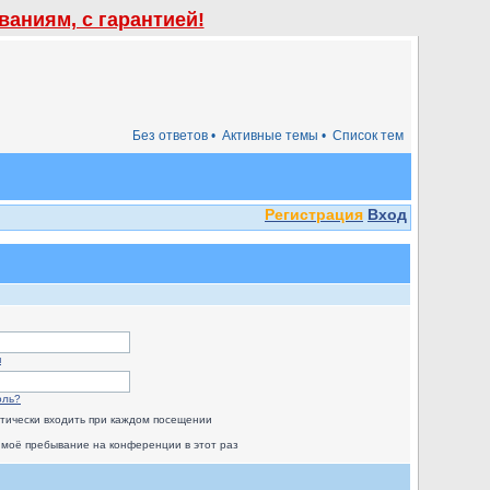
аниям, с гарантией!
Без ответов •
Активные темы •
Список тем
Регистрация
Вход
я
оль?
тически входить при каждом посещении
 моё пребывание на конференции в этот раз