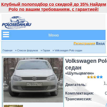
Клубный полоподбор со скидкой до 35% Найдем
Polo по вашим требованиям, с гарантией!
Меню
Регистрация
Вход
Главная
» Список форумов
» Гараж
» Volkswagen Polo седан
Volkswagen Pol
седан
«Шульцваген»
1
Двигатель:
Комплектация:
C
Трансмиссия: