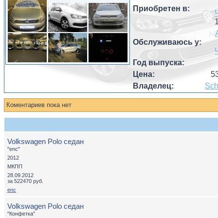
Приобретен в:
Обслуживаюсь у:
Год выпуска:
Цена:
5
Владелец:
Sch
Коментариев пока нет
Volkswagen Polo седан
"enc"
2012
МКПП
28.09.2012
за 522470 руб.
enc
Volkswagen Polo седан
"Конфетка"