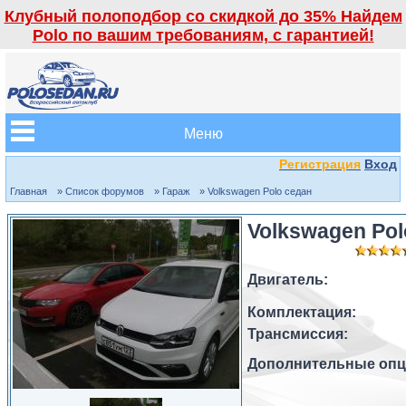
Клубный полоподбор со скидкой до 35% Найдем
Polo по вашим требованиям, с гарантией!
Меню
Регистрация
Вход
Главная
» Список форумов
» Гараж
» Volkswagen Polo седан
Volkswagen Pol
Двигатель:
Комплектация:
Трансмиссия:
Дополнительные опц