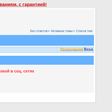
аниям, с гарантией!
Без ответов •
Активные темы •
Список тем
Регистрация
Вход
кой в соц. сетях