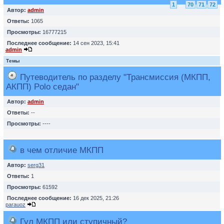
1
...
70
71
72
Автор:
admin
Ответы:
1065
Просмотры:
16777215
Последнее сообщение:
14 сен 2023, 15:41
admin
Темы
Путеводитель по разделу "Трансмиссия (МКПП,
АКПП) Polo седан"
Автор:
admin
Ответы:
--
Просмотры:
----
в чем отличие МКПП
Автор:
serg31
Ответы:
1
Просмотры:
61592
Последнее сообщение:
16 дек 2025, 21:26
parauoz
Гул МКПП или ступичный?