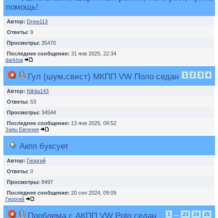
помощь!
Автор:
Drew113
Ответы:
9
Просмотры:
35470
Последнее сообщение:
31 янв 2025, 22:34
darkbai
Гул (шум,свист) МКПП VW Поло седан
1
2
3
4
Автор:
Nikita143
Ответы:
53
Просмотры:
34544
Последнее сообщение:
13 янв 2025, 09:52
Заяц Евгения
Акпп буксует
Автор:
Гиоргий
Ответы:
0
Просмотры:
8497
Последнее сообщение:
20 сен 2024, 09:09
Гиоргий
Проблема c АКПП VW Polo седан
1
...
23
24
25