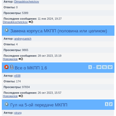
Автор:
Dimasikkochetckov
Ответы:
0
Просмотры:
5389
Последнее сообщение:
11 янв 2024, 19:27
Dimasikkochetckov
Замена корпуса МКПП (половина или целиком)
Автор:
andreysanich
Ответы:
4
Просмотры:
9865
Последнее сообщение:
28 окт 2023, 15:19
Новожилов
Все о МКПП 1.6
1
...
10
11
12
Автор:
e938
Ответы:
174
Просмотры:
97834
Последнее сообщение:
26 окт 2023, 15:57
Новожилов
Гул на 5-ой передаче МКПП
1
2
Автор:
xirurg