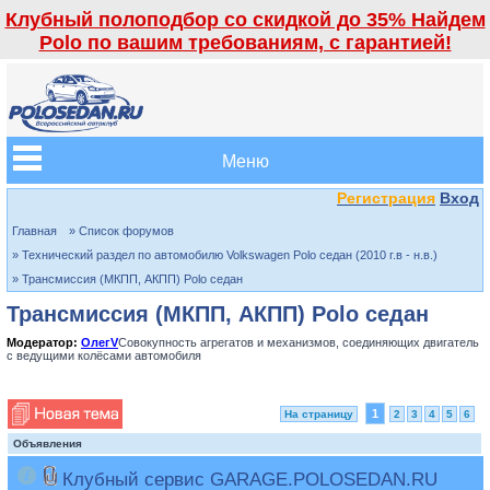
Клубный полоподбор со скидкой до 35% Найдем
Polo по вашим требованиям, с гарантией!
Меню
Регистрация
Вход
Главная
» Список форумов
» Технический раздел по автомобилю Volkswagen Polo седан (2010 г.в - н.в.)
» Трансмиссия (МКПП, АКПП) Polo седан
Трансмиссия (МКПП, АКПП) Polo седан
Модератор:
ОлегV
Совокупность агрегатов и механизмов, соединяющих двигатель
с ведущими колёсами автомобиля
1
На страницу
2
3
4
5
6
Объявления
Клубный сервис GARAGE.POLOSEDAN.RU