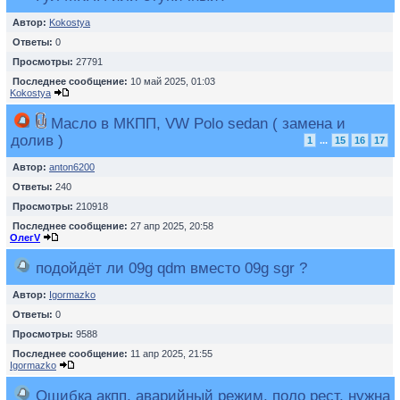
Автор:
Kokostya
Ответы:
0
Просмотры:
27791
Последнее сообщение:
10 май 2025, 01:03
Kokostya
Масло в МКПП, VW Polo sedan ( замена и
долив )
1
...
15
16
17
Автор:
anton6200
Ответы:
240
Просмотры:
210918
Последнее сообщение:
27 апр 2025, 20:58
ОлегV
подойдёт ли 09g qdm вместо 09g sgr ?
Автор:
Igormazko
Ответы:
0
Просмотры:
9588
Последнее сообщение:
11 апр 2025, 21:55
Igormazko
Ошибка акпп, аварийный режим, поло рест, нужна