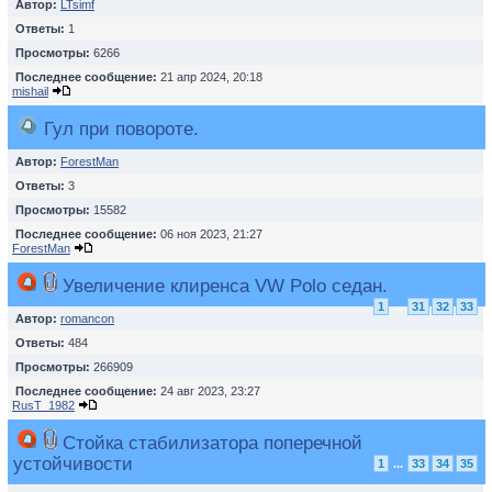
Автор:
LTsimf
Ответы:
1
Просмотры:
6266
Последнее сообщение:
21 апр 2024, 20:18
mishail
Гул при повороте.
Автор:
ForestMan
Ответы:
3
Просмотры:
15582
Последнее сообщение:
06 ноя 2023, 21:27
ForestMan
Увеличение клиренса VW Polo седан.
1
...
31
32
33
Автор:
romancon
Ответы:
484
Просмотры:
266909
Последнее сообщение:
24 авг 2023, 23:27
RusT_1982
Стойка стабилизатора поперечной
устойчивости
1
...
33
34
35