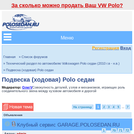
За сколько можно продать Ваш VW Polo?
Меню
Регистрация
Вход
Главная
» Список форумов
» Технический раздел по автомобилю Volkswagen Polo седан (2010 г.в - н.в.)
» Подвеска (ходовая) Polo седан
Подвеска (ходовая) Polo седан
Модератор:
ОлегV
Совокупность деталей, узлов и механизмов, играющих роль
соединительного звена между кузовом автомобиля и дорогой
1
На страницу
2
3
4
5
...
7
Объявления
Клубный сервис GARAGE.POLOSEDAN.RU
1
...
70
71
72
Автор:
admin