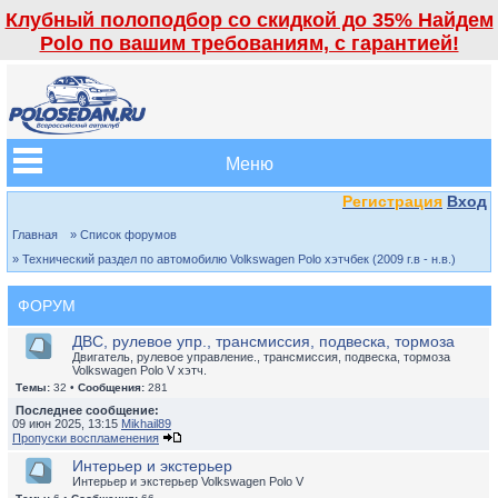
Клубный полоподбор со скидкой до 35% Найдем
Polo по вашим требованиям, с гарантией!
Меню
Регистрация
Вход
Главная
» Список форумов
» Технический раздел по автомобилю Volkswagen Polo хэтчбек (2009 г.в - н.в.)
ФОРУМ
ДВС, рулевое упр., трансмиссия, подвеска, тормоза
Двигатель, рулевое управление., трансмиссия, подвеска, тормоза
Volkswagen Polo V хэтч.
Темы:
32 •
Сообщения:
281
Последнее сообщение:
09 июн 2025, 13:15
Mikhail89
Пропуски воспламенения
Интерьер и экстерьер
Интерьер и экстерьер Volkswagen Polo V