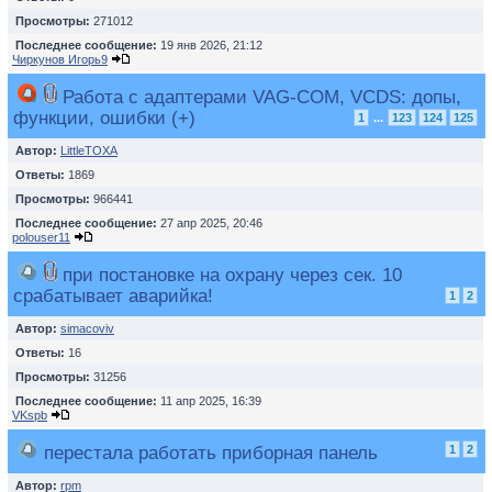
Просмотры:
271012
Последнее сообщение:
19 янв 2026, 21:12
Чиркунов Игорь9
Работа с адаптерами VAG-COM, VCDS: допы,
функции, ошибки (+)
1
...
123
124
125
Автор:
LittleTOXA
Ответы:
1869
Просмотры:
966441
Последнее сообщение:
27 апр 2025, 20:46
polouser11
при постановке на охрану через сек. 10
срабатывает аварийка!
1
2
Автор:
simacoviv
Ответы:
16
Просмотры:
31256
Последнее сообщение:
11 апр 2025, 16:39
VKspb
перестала работать приборная панель
1
2
Автор:
rpm