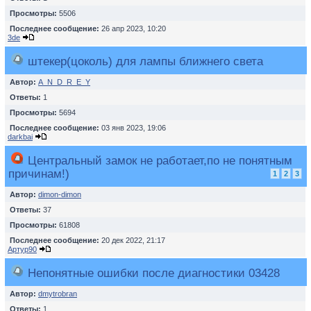
Просмотры:
5506
Последнее сообщение:
26 апр 2023, 10:20
3de
штекер(цоколь) для лампы ближнего света
Автор:
A_N_D_R_E_Y
Ответы:
1
Просмотры:
5694
Последнее сообщение:
03 янв 2023, 19:06
darkbai
Центральный замок не работает,по не понятным
причинам!)
1
2
3
Автор:
dimon-dimon
Ответы:
37
Просмотры:
61808
Последнее сообщение:
20 дек 2022, 21:17
Артур90
Непонятные ошибки после диагностики 03428
Автор:
dmytrobran
Ответы:
1