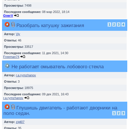
Просмотры:
7498
Последнее сообщение:
08 мар 2022, 18:14
ОлегV
Разобрать катушку зажигания
1
2
3
4
Автор:
Viy
Ответы:
46
Просмотры:
33517
Последнее сообщение:
11 дек 2021, 14:30
Freeman74
Не работает омыватель лобового стекла
Автор:
r.a.rymzhanov
Ответы:
3
Просмотры:
18975
Последнее сообщение:
09 дек 2021, 16:43
r.a.rymzhanov
Глушишь двигатель - работают дворники на
поло седан.
1
2
3
Автор:
zigli07
Ответы:
35