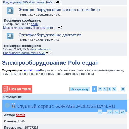
Кондиционер VW Polo седан. Раб…
Электрооборудование салона автомобиля
Темы:
81 •
Сообщения:
4652
Последнее сообщение:
15 апр 2025, 09:17
coobi
Можно ли заменить блок комфорт…
Электрооборудование двигателя
Темы:
13 •
Сообщения:
234
Последнее сообщение:
17 мар 2023, 12:55
larsonlasonus
Распиновка блока me17.5.26
Электрооборудование Polo седан
Модераторы:
audel
,
zwe
Вопросы по общей электрике, вентиляции/кондиционеру,
подушкам безопасности и внешним осветительным приборам
1
На страницу
2
3
4
5
...
8
Объявления
Клубный сервис GARAGE.POLOSEDAN.RU
1
...
70
71
72
Автор:
admin
Ответы:
1065
Просмотры:
16777215