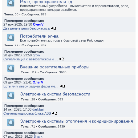
Реле, предохранители т.д.
Вспомогательный устройства - выключатели и переключатели, реле,
предохранители, колодки разъёмов.
Темы:
50 •
Сообщения:
878
Последнее сообщение:
27 ноя 2025, 19:30
ОлегV
Два реле в цепи бензонасоса
Потребители эл-ва
Все потребители эл. тока в бортовой сети Polo седан
Темы:
27 •
Сообщения:
407
Последнее сообщение:
28 дек 2023, 23:50
grow
Сигнализация с автозапуском и …
Внешние осветительные приборы
Темы:
119 •
Сообщения:
3605
Последнее сообщение:
09 дек 2024, 21:41
ОлегV
Есть ли у левой задней фары ме…
Электроника систем безопасности
Темы:
28 •
Сообщения:
593
Последнее сообщение:
14 окт 2025, 17:03
darkbai
Слетела кодировка блока ABS
Электроника системы отопления и кондиционирования
Темы:
71 •
Сообщения:
2439
Последнее сообщение:
07 июл 2025, 16:23
Shark