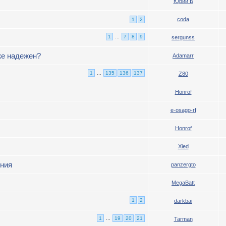
Юрий Б
coda
1
2
1
...
7
8
9
sergunss
же надежен?
Adamarr
1
...
135
136
137
Z80
Honrof
e-osago-rf
Honrof
Xied
ения
panzergto
MegaBatt
1
2
darkbai
1
...
19
20
21
Tarman