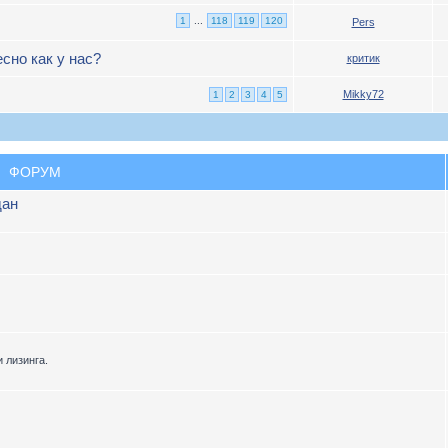
1
...
118
119
120
Pers
сно как у нас?
критик
Mikky72
1
2
3
4
5
ФОРУМ
дан
 лизинга.