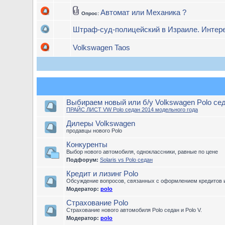
Автомат или Механика ?
Опрос:
Штраф-суд-полицейский в Израиле. Интере
Volkswagen Taos
Выбираем новый или б/у Volkswagen Polo се
ПРАЙС ЛИСТ VW Polo седан 2014 модельного года
Дилеры Volkswagen
продавцы нового Polo
Конкуренты
Выбор нового автомобиля, одноклассники, равные по цене
Подфорум:
Solaris vs Polo седан
Кредит и лизинг Polo
Обсуждение вопросов, связанных с оформлением кредитов и
Модератор:
polo
Страхование Polo
Страхование нового автомобиля Polo седан и Polo V.
Модератор:
polo