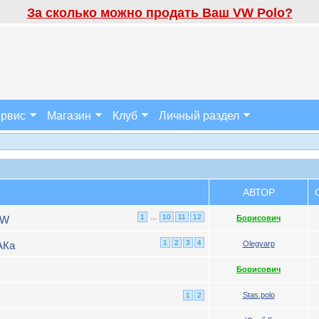
За сколько можно продать Ваш VW Polo?
рвис
Магазин
Клуб
Личный раздел
АВТОР
1
...
10
11
12
VW
Борисович
1
2
3
4
АКа
Olegyarp
Борисович
Stas.polo
1
2