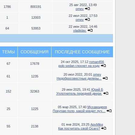
25 авг 2022, 13:49
1786
800191
omev
22 июл 2022, 17:53
1
12003
omev
22 июн 2022, 14:46
64
53953
vladislav.
ТЕМЫ
СООБЩЕНИЯ
ПОСЛЕДНЕЕ СООБЩЕНИЕ
24 окт 2025, 17:12
roman456
67
17678
polo sedan глохнет на ходу
20 июл 2022, 20:01
omev
61
1235
Недобросовестные дилеры...
29 июн 2025, 19:41
Юрий Б
152
32363
Уплотнитель передней двери.
05 мар 2025, 17:40
Мухамадеев
25
1225
Покупаю поло, какой кредит луч…
01 янв 2024, 23:25
ApxMike
55
2138
Как посчитать свой Осаго?