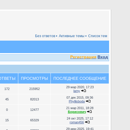
Без ответов •
Активные темы •
Список тем
Регистрация
Вход
ОТВЕТЫ
ПРОСМОТРЫ
ПОСЛЕДНЕЕ СООБЩЕНИЕ
29 мар 2020, 17:23
172
215952
lamy
07 дек 2015, 09:36
45
82013
Phyllisboda
21 мар 2011, 18:28
0
12477
Борисович
24 окт 2025, 17:12
15
65329
roman456
29 июн 2025, 19:41