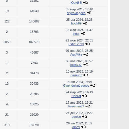
0
37252
Юрий Б
05 мар 2025, 17:40
19
64040
Мухамадеев
25 окт 2024, 12:25
122
145687
hooh89
02 июл 2024, 11:47
2
15793
inout
22 июн 2024, 22:51
2050
843579
ustin12393
01 янв 2024, 23:25
3
46687
ApxMike
30 ноя 2023, 08:57
1
7393
kolba-60
10 ноя 2023, 16:19
2
34470
parauoz
14 авг 2023, 06:01
13
30433
GwendolynJacobs
24 мар 2023, 16:19
2
20785
Honrof
17 янв 2023, 19:21
4
10825
Freeman74
24 дек 2022, 21:22
21
21029
avelon
26 авг 2022, 11:32
310
187791
omev