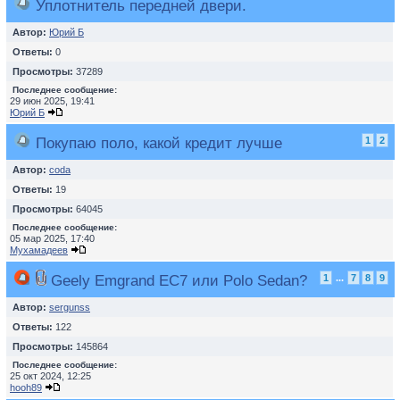
Уплотнитель передней двери.
Автор:
Юрий Б
Ответы:
0
Просмотры:
37289
Последнее сообщение:
29 июн 2025, 19:41
Юрий Б
Покупаю поло, какой кредит лучше
1
2
Автор:
coda
Ответы:
19
Просмотры:
64045
Последнее сообщение:
05 мар 2025, 17:40
Мухамадеев
Geely Emgrand EC7 или Polo Sedan?
1
...
7
8
9
Автор:
sergunss
Ответы:
122
Просмотры:
145864
Последнее сообщение:
25 окт 2024, 12:25
hooh89