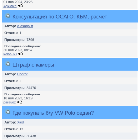
01 янв 2024, 23:25
ApxMike
Консультация по ОСАГО: КБМ, расчёт
Автор:
e-osago-rf
Ответы:
1
Просмотры:
7396
Последнее сообщение:
30 ноя 2023, 08:57
kolba-60
Штраф с камеры
Автор:
Honrof
Ответы:
2
Просмотры:
34476
Последнее сообщение:
10 ноя 2023, 16:19
parauoz
Где покупать б/у VW Polo седан?
Автор:
Xied
Ответы:
13
Просмотры:
30438