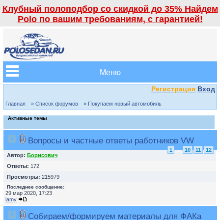
Клубный полоподбор со скидкой до 35% Найдем
Polo по вашим требованиям, с гарантией!
Меню
Регистрация
Вход
Главная
» Список форумов
» Покупаем новый автомобиль
Активные темы
Вопросы и частные ответы работников VW
1
...
10
11
12
Автор:
Борисович
Ответы:
172
Просмотры:
215979
Последнее сообщение:
29 мар 2020, 17:23
lamy
Собираем/формируем материалы для ФАКа