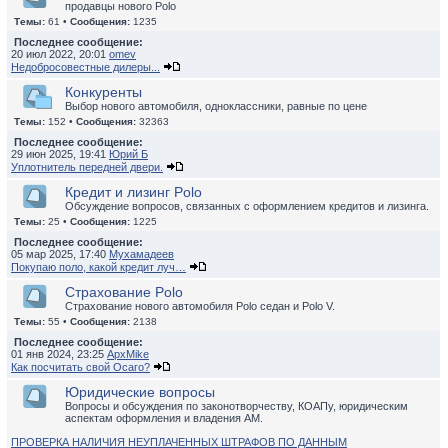
продавцы нового Polo
Темы:
61 •
Сообщения:
1235
Последнее сообщение:
20 июл 2022, 20:01
omev
Недобросовестные дилеры...
Конкуренты
Выбор нового автомобиля, одноклассники, равные по цене
Темы:
152 •
Сообщения:
32363
Последнее сообщение:
29 июн 2025, 19:41
Юрий Б
Уплотнитель передней двери.
Кредит и лизинг Polo
Обсуждение вопросов, связанных с оформлением кредитов и лизинга.
Темы:
25 •
Сообщения:
1225
Последнее сообщение:
05 мар 2025, 17:40
Мухамадеев
Покупаю поло, какой кредит луч…
Страхование Polo
Страхование нового автомобиля Polo седан и Polo V.
Темы:
55 •
Сообщения:
2138
Последнее сообщение:
01 янв 2024, 23:25
ApxMike
Как посчитать свой Осаго?
Юридические вопросы
Вопросы и обсуждения по законотворчеству, КОАПу, юридическим
аспектам оформления и владения АМ.
ПРОВЕРКА НАЛИЧИЯ НЕУПЛАЧЕННЫХ ШТРАФОВ ПО ДАННЫМ