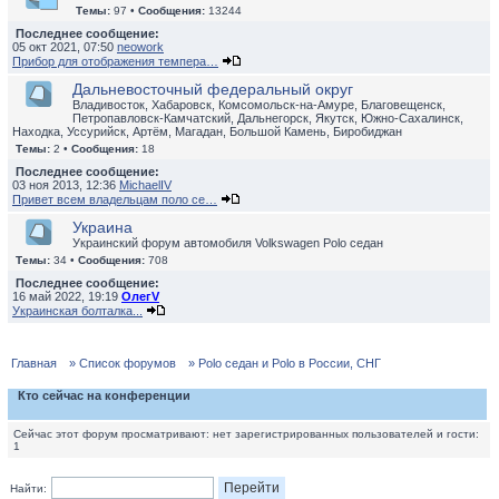
Темы:
97 •
Сообщения:
13244
Последнее сообщение:
05 окт 2021, 07:50
neowork
Прибор для отображения темпера…
Дальневосточный федеральный округ
Владивосток, Хабаровск, Комсомольск-на-Амуре, Благовещенск,
Петропавловск-Камчатский, Дальнегорск, Якутск, Южно-Сахалинск,
Находка, Уссурийск, Артём, Магадан, Большой Камень, Биробиджан
Темы:
2 •
Сообщения:
18
Последнее сообщение:
03 ноя 2013, 12:36
MichaelIV
Привет всем владельцам поло се…
Украина
Украинский форум автомобиля Volkswagen Polo седан
Темы:
34 •
Сообщения:
708
Последнее сообщение:
16 май 2022, 19:19
ОлегV
Украинская болталка...
Главная
» Список форумов
» Polo седан и Polo в России, СНГ
Кто сейчас на конференции
Сейчас этот форум просматривают: нет зарегистрированных пользователей и гости:
1
Найти: