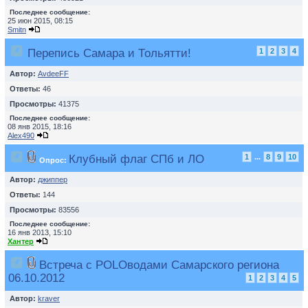
Последнее сообщение:
25 июн 2015, 08:15
Smitn
Перепись Самара и Тольятти!
1
2
3
4
Автор:
AvdeeFF
Ответы:
46
Просмотры:
41375
Последнее сообщение:
08 янв 2015, 18:16
Alex490
Клубный флаг СПб и ЛО
1
...
8
9
10
Опрос:
Автор:
джиппер
Ответы:
144
Просмотры:
83556
Последнее сообщение:
16 янв 2013, 15:10
Хантер
Встреча с POLOводами Самарского региона
06.10.2012
1
2
3
4
5
Автор:
kraver