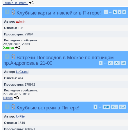
_dimka_iz_krom_
Клубные карты и наклейки в Питере!
1
...
6
7
8
Автор:
admin
Ответы:
108
Просмотры:
79094
Последнее сообщение:
29 дек 2015, 20:54
Хантер
Встречи Половодов в Москве по пятницам
пр.Андропова в 21-00
1
...
26
27
28
Автор:
LeGrand
Ответы:
414
Просмотры:
178972
Последнее сообщение:
27 ноя 2015, 18:08
Nikitos
Клубные встречи в Питере!
1
...
100
101
102
Автор:
U-Piter
Ответы:
1519
Просмотры:
486921