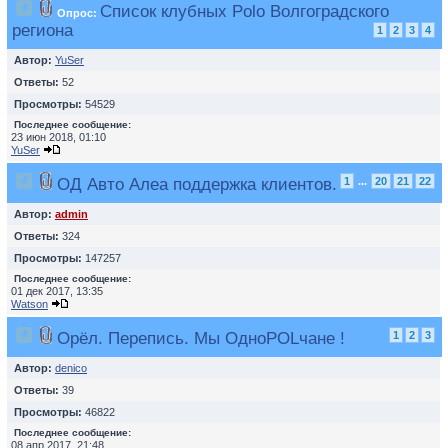
Список клубных Polo Волгоградского
Опрос:
региона
1
2
3
4
Автор:
YuSer
Ответы:
52
Просмотры:
54529
Последнее сообщение:
23 июн 2018, 01:10
YuSer
ОД Авто Алеа поддержка клиентов.
1
...
20
21
22
Автор:
admin
Ответы:
324
Просмотры:
147257
Последнее сообщение:
01 дек 2017, 13:35
Watson
Орёл. Перепись. Мы ОдноPOLчане !
1
2
3
Автор:
denico
Ответы:
39
Просмотры:
46822
Последнее сообщение:
08 апр 2017, 21:48