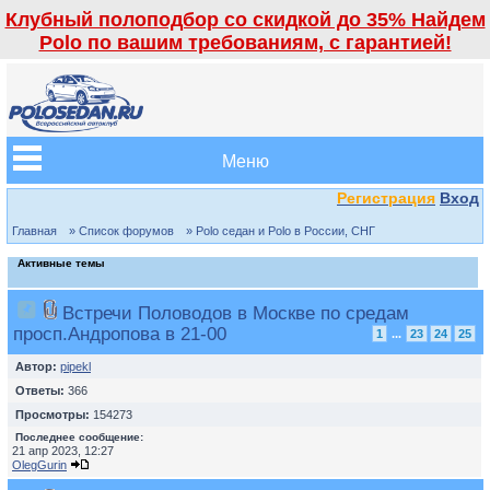
Клубный полоподбор со скидкой до 35% Найдем
Polo по вашим требованиям, с гарантией!
Меню
Регистрация
Вход
Главная
» Список форумов
» Polo седан и Polo в России, СНГ
Активные темы
Встречи Половодов в Москве по средам
просп.Андропова в 21-00
1
...
23
24
25
Автор:
pipekl
Ответы:
366
Просмотры:
154273
Последнее сообщение:
21 апр 2023, 12:27
OlegGurin