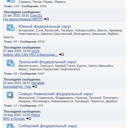
Саранск, Пенза, Пермь, Ижевск,
Темы:
143 •
Сообщения:
4559
Последнее сообщение:
13 авг 2023, 10:01
Олег151
Где ремонтировали МКПП?
Южный федеральный округ
Астрахань, Сочи, Волжский, Таганрог, Новороссийск, Шахты, Армавир,
Новочеркасск, Каменск-Шахтинский, Волгодонск, Камышин, Майкоп,
Элиста
Темы:
95 •
Сообщения:
8532
Последнее сообщение:
27 фев 2023, 19:50
ser22
Кабель VAG CAN-PRO в Краснодар…
Уральский федеральный округ
Магнитогорск, Златоуст, Нижний Тагил, Курган, Ханты-Мансийск,
Миасс, Каменск-Уральский, Нефтеюганск
Темы:
99 •
Сообщения:
6487
Последнее сообщение:
02 июл 2024, 06:57
MegaBatt
Екатеринбург -Уфа
Северо-Кавказский федеральный округ
Махачкала, Ставрополь, Владикавказ, Нальчик, Грозный, Пятигорск,
Назрань, Кисловодск, Невинномысск, Хасавюрт, Черкесск, Дербент
Темы:
12 •
Сообщения:
379
Последнее сообщение:
13 мар 2015, 13:25
Pitand
ФПС в Осетии.
Сибирский федеральный округ