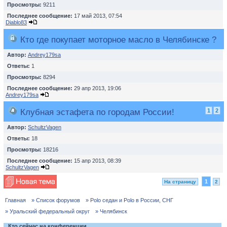
Просмотры:
9211
Последнее сообщение:
17 май 2013, 07:54
Diablo83
Кто где покупает моторное масло в Челябинске ?
Автор:
Andrey179sa
Ответы:
1
Просмотры:
8294
Последнее сообщение:
29 апр 2013, 19:06
Andrey179sa
Клубная эстафета по городам России!
1
2
Автор:
SchultzVagen
Ответы:
18
Просмотры:
18216
Последнее сообщение:
15 апр 2013, 08:39
SchultzVagen
1
На страницу
2
Главная
» Список форумов
» Polo седан и Polo в России, СНГ
» Уральский федеральный округ
» Челябинск
Кто сейчас на конференции