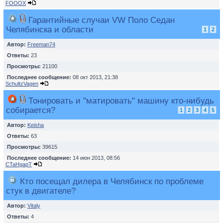
FOOOX
Гарантийные случаи VW Поло Седан
Челябинска и области
1
2
Автор:
Freeman74
Ответы:
23
Просмотры:
21100
Последнее сообщение:
08 окт 2013, 21:38
SchultzVagen
Тонировать и "матировать" машину кто-нибудь
собирается?
1
2
3
4
5
Автор:
Keisha
Ответы:
63
Просмотры:
39615
Последнее сообщение:
14 июн 2013, 08:56
CTaHgapT
Кто посещал дилера в Челябинск по проблеме
стук в двигателе?
Автор:
Vitaly
Ответы:
4