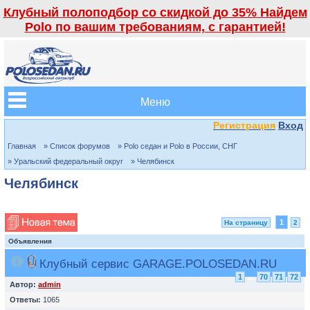
Клубный полоподбор со скидкой до 35% Найдем
Polo по вашим требованиям, с гарантией!
Меню
Регистрация
Вход
Главная
» Список форумов
» Polo седан и Polo в России, СНГ
» Уральский федеральный округ
» Челябинск
Челябинск
1
На страницу
2
Объявления
Клубный сервис GARAGE.POLOSEDAN.RU
1
...
70
71
72
Автор:
admin
Ответы:
1065