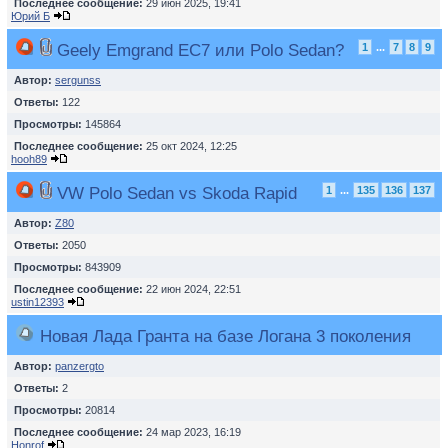
Последнее сообщение:
29 июн 2025, 19:41
Юрий Б
Geely Emgrand EC7 или Polo Sedan?
1
...
7
8
9
Автор:
sergunss
Ответы:
122
Просмотры:
145864
Последнее сообщение:
25 окт 2024, 12:25
hooh89
VW Polo Sedan vs Skoda Rapid
1
...
135
136
137
Автор:
Z80
Ответы:
2050
Просмотры:
843909
Последнее сообщение:
22 июн 2024, 22:51
ustin12393
Новая Лада Гранта на базе Логана 3 поколения
Автор:
panzergto
Ответы:
2
Просмотры:
20814
Последнее сообщение:
24 мар 2023, 16:19
Honrof