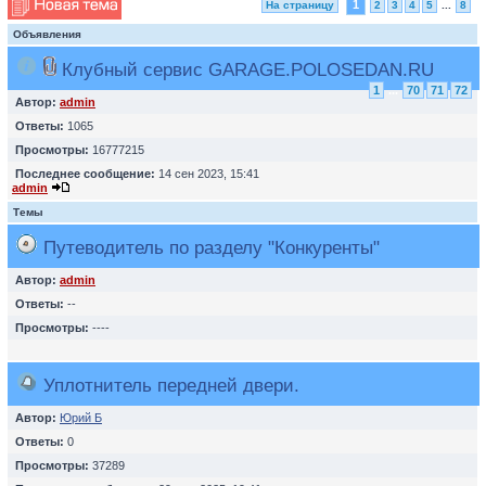
1
На страницу
2
3
4
5
...
8
Объявления
Клубный сервис GARAGE.POLOSEDAN.RU
1
...
70
71
72
Автор:
admin
Ответы:
1065
Просмотры:
16777215
Последнее сообщение:
14 сен 2023, 15:41
admin
Темы
Путеводитель по разделу "Конкуренты"
Автор:
admin
Ответы:
--
Просмотры:
----
Уплотнитель передней двери.
Автор:
Юрий Б
Ответы:
0
Просмотры:
37289