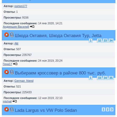
Автор:
norton177
Ответы:
1
Просмотры:
9156
Последнее сообщение:
14 янв 2020, 14:21
Андрюшин Василий
Шкода Октавия, Шкода Октавия Тур, Jetta
1
...
32
33
34
Автор:
Altt
Ответы:
507
Просмотры:
235767
Последнее сообщение:
24 ноя 2019, 20:24
Гена17
Выбираем кроссовер в районе 800 тыс. руб.
1
...
33
34
35
Автор:
German_friend
Ответы:
521
Просмотры:
225433
Последнее сообщение:
12 ноя 2019, 22:10
mishail
Lada Largus vs VW Polo Sedan
1
2
3