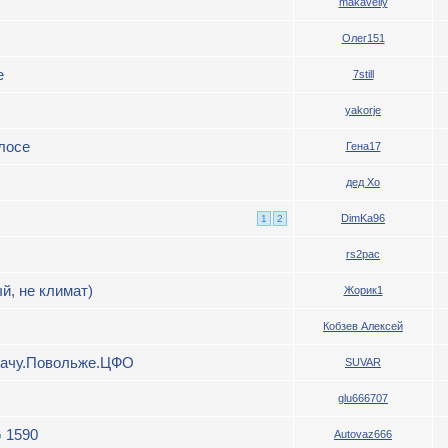
makavelly
Олег151
е
7still
yakorje
лосе
Гена17
дед Хо
DimKa96
1
2
rs2pac
й, не климат)
Жорик1
Кобзев Алексей
дачу.Повольже.ЦФО
SUVAR
glu666707
 1590
Autovaz666