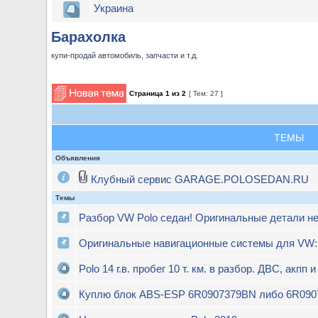
Украина
Барахолка
купи-продай автомобиль, запчасти и т.д.
Страница
1
из
2
[ Тем: 27 ]
ТЕМЫ
Объявления
Клубный сервис GARAGE.POLOSEDAN.RU
Темы
Разбор VW Polo седан! Оригинальные детали не
Оригинальные навигационные системы для VW:
Polo 14 г.в. пробег 10 т. км. в разбор. ДВС, акпп и 
Куплю блок ABS-ESP 6R0907379BN либо 6R09