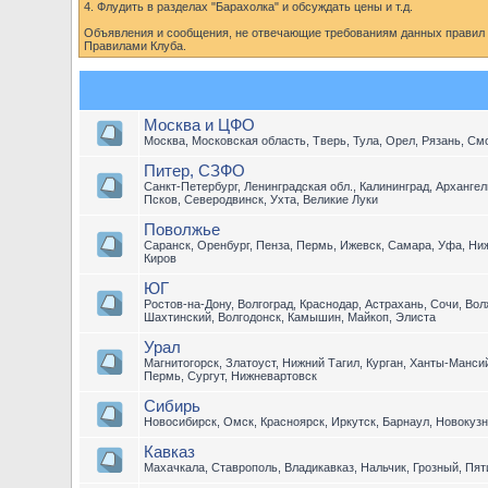
4. Флудить в разделах "Барахолка" и обсуждать цены и т.д.
Объявления и сообщения, не отвечающие требованиям данных правил б
Правилами Клуба.
Москва и ЦФО
Москва, Московская область, Тверь, Тула, Орел, Рязань, См
Питер, СЗФО
Санкт-Петербург, Ленинградская обл., Калининград, Арханге
Псков, Северодвинск, Ухта, Великие Луки
Поволжье
Саранск, Оренбург, Пенза, Пермь, Ижевск, Самара, Уфа, Ни
Киров
ЮГ
Ростов-на-Дону, Волгоград, Краснодар, Астрахань, Сочи, Во
Шахтинский, Волгодонск, Камышин, Майкоп, Элиста
Урал
Магнитогорск, Златоуст, Нижний Тагил, Курган, Ханты-Манси
Пермь, Сургут, Нижневартовск
Сибирь
Новосибирск, Омск, Красноярск, Иркутск, Барнаул, Новокузн
Кавказ
Махачкала, Ставрополь, Владикавказ, Нальчик, Грозный, Пят