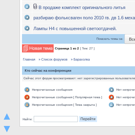
В продаже комплект оригинального литья
разбираю фольксваген поло 2010 гв. дв 1.6 меха
Лампы H4 с повышенной светоотдачей.
Вс
Показать темы за:
Страница
1
из
2
[ Тем: 27 ]
Главная
» Список форумов
» Барахолка
Кто сейчас на конференции
Сейчас этот форум просматривают: нет зарегистрированных пользователей
Непрочитанные сообщения
Нет непроч
Непрочитанные сообщения [ Популярная тема ]
Нет непрочи
Непрочитанные сообщения [ Тема закрыта ]
Нет непрочи
▲
Найти:
▼