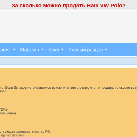
За сколько можно продать Ваш VW Polo?
рвис
Магазин
Клуб
Личный раздел
u! Если Вы зарегистрировались исключительно с целью что то продать, то скорее все
нове.
 ТЕМЫ!
сообщений).
ствующее законодательство РФ.
разделах форума.