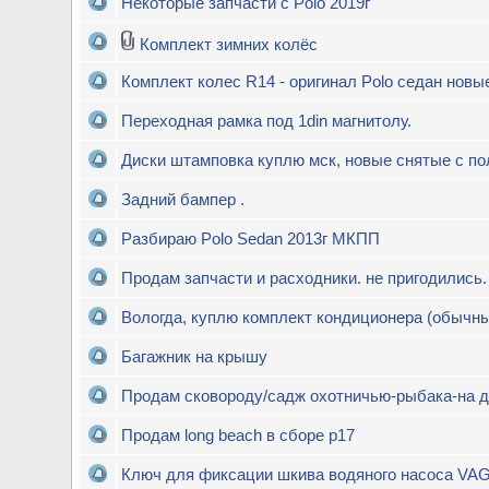
Некоторые запчасти с Polo 2019г
Комплект зимних колёс
Комплект колес R14 - оригинал Polo седан новы
Переходная рамка под 1din магнитолу.
Диски штамповка куплю мск, новые снятые с по
Задний бампер .
Разбираю Polo Sedan 2013г МКПП
Продам запчасти и расходники. не пригодились.
Вологда, куплю комплект кондиционера (обычны
Багажник на крышу
Продам сковороду/садж охотничью-рыбака-на 
Продам long beach в сборе р17
Ключ для фиксации шкива водяного насоса VAG