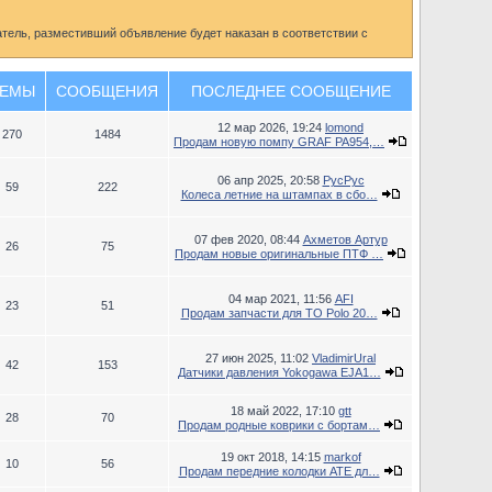
ель, разместивший объявление будет наказан в соответствии с
ЕМЫ
СООБЩЕНИЯ
ПОСЛЕДНЕЕ СООБЩЕНИЕ
12 мар 2026, 19:24
lomond
270
1484
Продам новую помпу GRAF PA954,…
06 апр 2025, 20:58
РусРус
59
222
Колеса летние на штампах в сбо…
07 фев 2020, 08:44
Ахметов Артур
26
75
Продам новые оригинальные ПТФ …
04 мар 2021, 11:56
AFI
23
51
Продам запчасти для ТО Polo 20…
27 июн 2025, 11:02
VladimirUral
42
153
Датчики давления Yokogawa EJA1…
18 май 2022, 17:10
gtt
28
70
Продам родные коврики с бортам…
19 окт 2018, 14:15
markof
10
56
Продам передние колодки ATE дл…