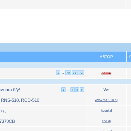
АВТОР
1
...
70
71
72
admin
много б/у!
Vov
1
...
4
5
6
 RNS-510, RCD-510
www.rns-510.ru
т.д.
hospital
07379CB
sho-di