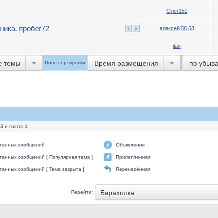
Олег151
ника. пробег72
алексей 58 58
1
2
ilan
е темы
Время размещения
по убыв
Поле сортировки
 и гости: 1
итанных сообщений
Объявление
танных сообщений [ Популярная тема ]
Прилепленная
танных сообщений [ Тема закрыта ]
Перенесённая
Барахолка
Перейти: