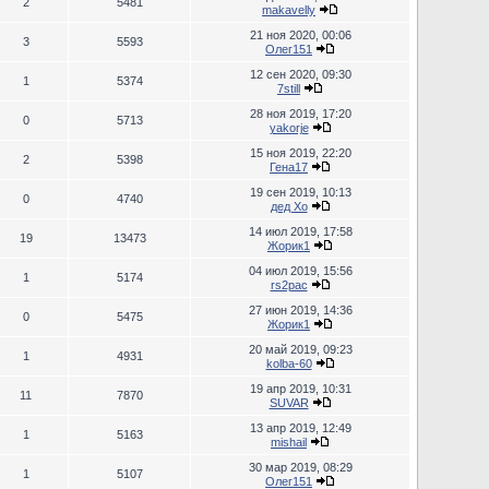
2
5481
makavelly
21 ноя 2020, 00:06
3
5593
Олег151
12 сен 2020, 09:30
1
5374
7still
28 ноя 2019, 17:20
0
5713
yakorje
15 ноя 2019, 22:20
2
5398
Гена17
19 сен 2019, 10:13
0
4740
дед Хо
14 июл 2019, 17:58
19
13473
Жорик1
04 июл 2019, 15:56
1
5174
rs2pac
27 июн 2019, 14:36
0
5475
Жорик1
20 май 2019, 09:23
1
4931
kolba-60
19 апр 2019, 10:31
11
7870
SUVAR
13 апр 2019, 12:49
1
5163
mishail
30 мар 2019, 08:29
1
5107
Олег151