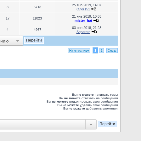
25 янв 2019, 14:07
3
5718
Олег151
21 янв 2019, 10:55
17
11023
mister_hat
03 ноя 2018, 21:23
4
4967
Separate
анию
1
На страницу
2
След.
Вы
не можете
начинать темы
Вы
не можете
отвечать на сообщения
Вы
не можете
редактировать свои сообщения
Вы
не можете
удалять свои сообщения
Вы
не можете
добавлять вложения