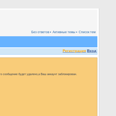
Без ответов •
Активные темы •
Список тем
Регистрация
Вход
го сообщение будет удалено,а Ваш аккаунт заблокирован.