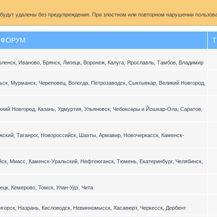
удут удалены без предупреждения. При злостном или повторном нарушении пользоват
ФОРУМ
Т
оленск, Иваново, Брянск, Липецк, Воронеж, Калуга, Ярославль, Тамбов, Владимир
льск, Мурманск, Череповец, Вологда, Петрозаводск, Сыктывкар, Великий Новгород,
жний Новгород, Казань, Удмуртия, Ульяновск, Чебоксары и Йошкар-Ола, Саратов,
лжский, Таганрог, Новороссийск, Шахты, Армавир, Новочеркасск, Каменск-
йск, Миасс, Каменск-Уральский, Нефтеюганск, Тюмень, Екатеринбург, Челябинск,
ецк, Кемерово, Томск, Улан-Удэ, Чита
игорск, Назрань, Кисловодск, Невинномысск, Хасавюрт, Черкесск, Дербент