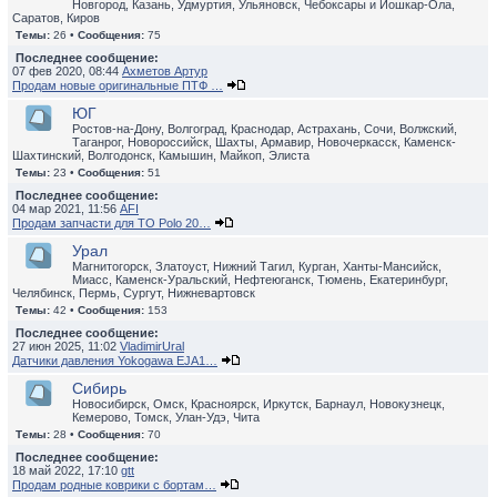
Новгород, Казань, Удмуртия, Ульяновск, Чебоксары и Йошкар-Ола,
Саратов, Киров
Темы:
26 •
Сообщения:
75
Последнее сообщение:
07 фев 2020, 08:44
Ахметов Артур
Продам новые оригинальные ПТФ …
ЮГ
Ростов-на-Дону, Волгоград, Краснодар, Астрахань, Сочи, Волжский,
Таганрог, Новороссийск, Шахты, Армавир, Новочеркасск, Каменск-
Шахтинский, Волгодонск, Камышин, Майкоп, Элиста
Темы:
23 •
Сообщения:
51
Последнее сообщение:
04 мар 2021, 11:56
AFI
Продам запчасти для ТО Polo 20…
Урал
Магнитогорск, Златоуст, Нижний Тагил, Курган, Ханты-Мансийск,
Миасс, Каменск-Уральский, Нефтеюганск, Тюмень, Екатеринбург,
Челябинск, Пермь, Сургут, Нижневартовск
Темы:
42 •
Сообщения:
153
Последнее сообщение:
27 июн 2025, 11:02
VladimirUral
Датчики давления Yokogawa EJA1…
Сибирь
Новосибирск, Омск, Красноярск, Иркутск, Барнаул, Новокузнецк,
Кемерово, Томск, Улан-Удэ, Чита
Темы:
28 •
Сообщения:
70
Последнее сообщение:
18 май 2022, 17:10
gtt
Продам родные коврики с бортам…