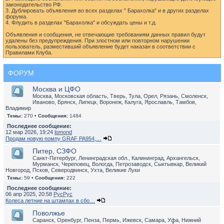
законодательство РФ.
3. Дублировать объявления во всех разделах " Барахолка" и в других разделах
форума.
4. Флудить в разделах "Барахолка" и обсуждать цены и т.д.
Объявления и сообщения, не отвечающие требованиям данных правил будут
удалены без предупреждения. При злостном или повторном нарушении
пользователь, разместивший объявление будет наказан в соответствии с
Правилами Клуба.
ФОРУМ
Москва и ЦФО
Москва, Московская область, Тверь, Тула, Орел, Рязань, Смоленск,
Иваново, Брянск, Липецк, Воронеж, Калуга, Ярославль, Тамбов,
Владимир
Темы:
270 •
Сообщения:
1484
Последнее сообщение:
12 мар 2026, 19:24
lomond
Продам новую помпу GRAF PA954,…
Питер, СЗФО
Санкт-Петербург, Ленинградская обл., Калининград, Архангельск,
Мурманск, Череповец, Вологда, Петрозаводск, Сыктывкар, Великий
Новгород, Псков, Северодвинск, Ухта, Великие Луки
Темы:
59 •
Сообщения:
222
Последнее сообщение:
06 апр 2025, 20:58
РусРус
Колеса летние на штампах в сбо…
Поволжье
Саранск, Оренбург, Пенза, Пермь, Ижевск, Самара, Уфа, Нижний