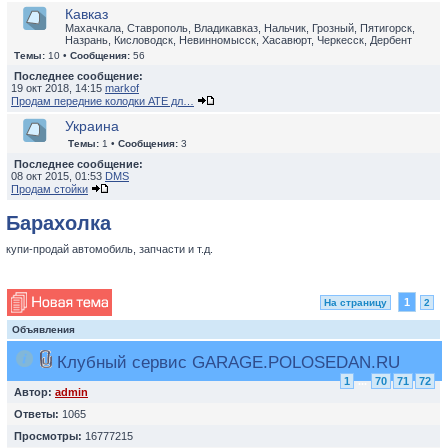
Кавказ
Махачкала, Ставрополь, Владикавказ, Нальчик, Грозный, Пятигорск,
Назрань, Кисловодск, Невинномысск, Хасавюрт, Черкесск, Дербент
Темы:
10 •
Сообщения:
56
Последнее сообщение:
19 окт 2018, 14:15
markof
Продам передние колодки ATE дл…
Украина
Темы:
1 •
Сообщения:
3
Последнее сообщение:
08 окт 2015, 01:53
DMS
Продам стойки
Барахолка
купи-продай автомобиль, запчасти и т.д.
1
На страницу
2
Объявления
Клубный сервис GARAGE.POLOSEDAN.RU
1
...
70
71
72
Автор:
admin
Ответы:
1065
Просмотры:
16777215