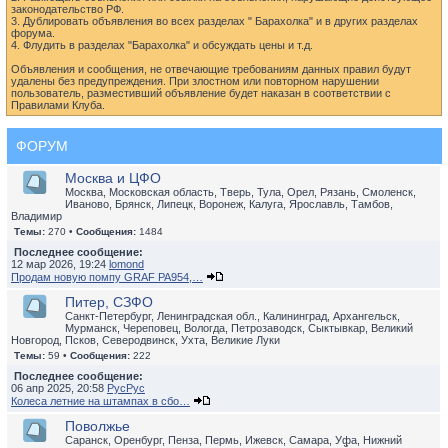
законодательство РФ.
3. Дублировать объявления во всех разделах " Барахолка" и в других разделах
форума.
4. Флудить в разделах "Барахолка" и обсуждать цены и т.д.
Объявления и сообщения, не отвечающие требованиям данных правил будут
удалены без предупреждения. При злостном или повторном нарушении
пользователь, разместивший объявление будет наказан в соответствии с
Правилами Клуба.
ФОРУМ
Москва и ЦФО
Москва, Московская область, Тверь, Тула, Орел, Рязань, Смоленск,
Иваново, Брянск, Липецк, Воронеж, Калуга, Ярославль, Тамбов,
Владимир
Темы:
270 •
Сообщения:
1484
Последнее сообщение:
12 мар 2026, 19:24
lomond
Продам новую помпу GRAF PA954,…
Питер, СЗФО
Санкт-Петербург, Ленинградская обл., Калининград, Архангельск,
Мурманск, Череповец, Вологда, Петрозаводск, Сыктывкар, Великий
Новгород, Псков, Северодвинск, Ухта, Великие Луки
Темы:
59 •
Сообщения:
222
Последнее сообщение:
06 апр 2025, 20:58
РусРус
Колеса летние на штампах в сбо…
Поволжье
Саранск, Оренбург, Пенза, Пермь, Ижевск, Самара, Уфа, Нижний