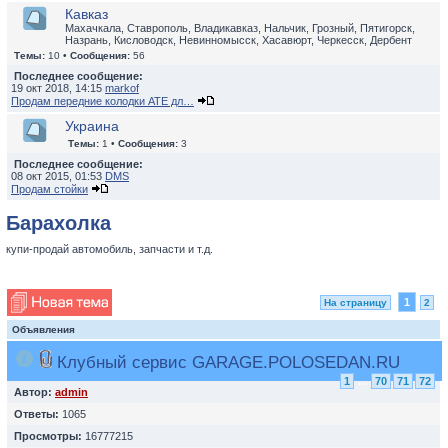
Кавказ
Махачкала, Ставрополь, Владикавказ, Нальчик, Грозный, Пятигорск,
Назрань, Кисловодск, Невинномысск, Хасавюрт, Черкесск, Дербент
Темы:
10 •
Сообщения:
56
Последнее сообщение:
19 окт 2018, 14:15
markof
Продам передние колодки ATE дл…
Украина
Темы:
1 •
Сообщения:
3
Последнее сообщение:
08 окт 2015, 01:53
DMS
Продам стойки
Барахолка
купи-продай автомобиль, запчасти и т.д.
1
На страницу
2
Объявления
Клубный сервис GARAGE.POLOSEDAN.RU
1
...
70
71
72
Автор:
admin
Ответы:
1065
Просмотры:
16777215