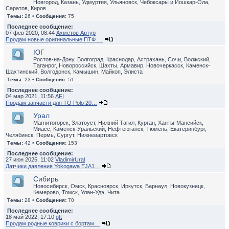
Новгород, Казань, Удмуртия, Ульяновск, Чебоксары и Йошкар-Ола,
Саратов, Киров
Темы:
26 •
Сообщения:
75
Последнее сообщение:
07 фев 2020, 08:44
Ахметов Артур
Продам новые оригинальные ПТФ …
ЮГ
Ростов-на-Дону, Волгоград, Краснодар, Астрахань, Сочи, Волжский,
Таганрог, Новороссийск, Шахты, Армавир, Новочеркасск, Каменск-
Шахтинский, Волгодонск, Камышин, Майкоп, Элиста
Темы:
23 •
Сообщения:
51
Последнее сообщение:
04 мар 2021, 11:56
AFI
Продам запчасти для ТО Polo 20…
Урал
Магнитогорск, Златоуст, Нижний Тагил, Курган, Ханты-Мансийск,
Миасс, Каменск-Уральский, Нефтеюганск, Тюмень, Екатеринбург,
Челябинск, Пермь, Сургут, Нижневартовск
Темы:
42 •
Сообщения:
153
Последнее сообщение:
27 июн 2025, 11:02
VladimirUral
Датчики давления Yokogawa EJA1…
Сибирь
Новосибирск, Омск, Красноярск, Иркутск, Барнаул, Новокузнецк,
Кемерово, Томск, Улан-Удэ, Чита
Темы:
28 •
Сообщения:
70
Последнее сообщение:
18 май 2022, 17:10
gtt
Продам родные коврики с бортам…