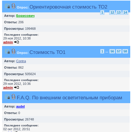
Ориентировочная стоимость ТО2
Опрос:
1
...
12
13
14
Автор:
Борисович
Ответы:
206
Просмотры:
199468
Последнее сообщение:
29 ноя 2012, 10:38
admin
Cтоимость ТО1
1
...
56
57
58
Опрос:
Автор:
Contra
Ответы:
862
Просмотры:
505624
Последнее сообщение:
29 ноя 2012, 10:36
admin
F.A.Q. По внешним осветительным приборам
Автор:
audel
Ответы:
0
Просмотры:
26748
Последнее сообщение:
02 окт 2012, 20:51