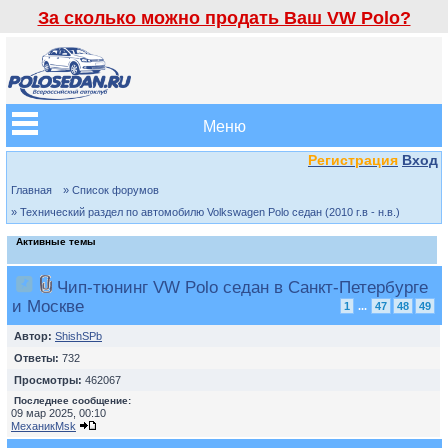
За сколько можно продать Ваш VW Polo?
Меню
Регистрация
Вход
Главная
» Список форумов
» Технический раздел по автомобилю Volkswagen Polo седан (2010 г.в - н.в.)
Активные темы
Чип-тюнинг VW Polo седан в Санкт-Петербурге
и Москве
1
...
47
48
49
Автор:
ShishSPb
Ответы:
732
Просмотры:
462067
Последнее сообщение:
09 мар 2025, 00:10
МеханикMsk