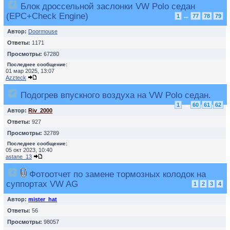
Блок дроссельной заслонки VW Polo седан
(EPC+Check Engine)
1
...
77
78
79
Автор:
Doormouse
Ответы:
1171
Просмотры:
67280
Последнее сообщение:
01 мар 2025, 13:07
Azzteck
Подогрев впускного воздуха на VW Polo седан.
1
...
60
61
62
Автор:
Riv_2000
Ответы:
927
Просмотры:
32789
Последнее сообщение:
05 окт 2023, 10:40
astane_13
Фотоотчет по замене тормозных колодок на
суппортах VW AG
1
2
3
4
Автор:
mister_hat
Ответы:
56
Просмотры:
98057