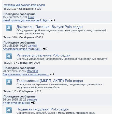
Разборка Volkswagen Polo седан
Темы:
110 •
Сообщения:
6828
Последнее сообщение:
15 май 2025, 12:39
Тина
Какой производитель лучше? Над…
Двигатель, Питание, Выпуск Polo седан
Обсуждение проблем по двигателю, электрике двигателя, топливной
магистрали, выхлопу.
Темы:
318 •
Сообщения:
45803
Последнее сообщение:
05 май 2026, 09:50
darkbai
Автомобиль начал "есть&qu…
Рулевое управление Polo седан
Система управления направлением движения транспортных средств
Темы:
73 •
Сообщения:
3620
Последнее сообщение:
20 окт 2024, 22:15
MSV 098
Закусывание руля в около нулев…
Трансмиссия (МКПП, АКПП) Polo седан
Совокупность агрегатов и механизмов, соединяющих двигатель с
ведущими колёсами автомобиля
Темы:
113 •
Сообщения:
4712
Последнее сообщение:
16 дек 2025, 21:26
parauoz
в чем отличие МКПП
Подвеска (ходовая) Polo седан
Совокупность деталей, узлов и механизмов, играющих роль