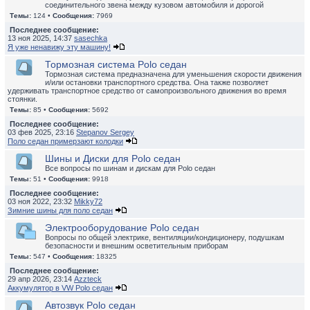
соединительного звена между кузовом автомобиля и дорогой
Темы:
124 •
Сообщения:
7969
Последнее сообщение:
13 ноя 2025, 14:37
sasechka
Я уже ненавижу эту машину!
Тормозная система Polo седан
Тормозная система предназначена для уменьшения скорости движения
и/или остановки транспортного средства. Она также позволяет
удерживать транспортное средство от самопроизвольного движения во время
стоянки.
Темы:
85 •
Сообщения:
5692
Последнее сообщение:
03 фев 2025, 23:16
Stepanov Sergey
Поло седан примерзают колодки
Шины и Диски для Polo седан
Все вопросы по шинам и дискам для Polo седан
Темы:
51 •
Сообщения:
9918
Последнее сообщение:
03 ноя 2022, 23:32
Mikky72
Зимние шины для поло седан
Электрооборудование Polo седан
Вопросы по общей электрике, вентиляции/кондиционеру, подушкам
безопасности и внешним осветительным приборам
Темы:
547 •
Сообщения:
18325
Последнее сообщение:
29 апр 2026, 23:14
Azzteck
Аккумулятор в VW Polo седан
Автозвук Polo седан