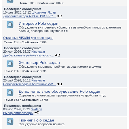
Темы:
105 •
Сообщения:
10688
Последнее сообщение:
10 фев 2025, 17:12
Шихалиев Яшар
Доработка входа AUX и USB в RC…
Интерьер Polo седан
Обсуждение внутреннего убранства автомобиля, поломок элементов
салона, посторонних шумов и т.п.
Отличные ЧЕХЛЫ для поло седан
Темы:
114 •
Сообщения:
6996
Последнее сообщение:
20 июн 2026, 15:37
Kinstewar
Дребезжание в районе салазок к…
Экстерьер Polo седан
Обсуждение кузовных проблем, аэродинамики и шумов.
Темы:
116 •
Сообщения:
5895
Последнее сообщение:
25 май 2026, 16:12
Kinstewar
Собирается вода в багажнике VW…
Дополнительное оборудование Polo седан
Охранные сигнализации, противоугонные устройства и т.д.
Темы:
153 •
Сообщения:
15755
Последнее сообщение:
09 июл 2026, 19:21
Watson
Выбор сигнализации
Тюнинг Polo седан
Обсуждение вопросов тюнинга