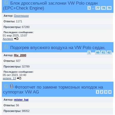
Блок дроссельной заслонки VW Polo седан
(EPC+Check Engine)
1
...
77
78
79
Автор:
Doormouse
Ответы:
1171
Просмотры:
67280
Последнее сообщение:
01 мар 2025, 13:07
Azzteck
Подогрев впускного воздуха на VW Polo седан.
1
...
60
61
62
Автор:
Riv_2000
Ответы:
927
Просмотры:
32789
Последнее сообщение:
05 окт 2023, 10:40
astane_13
Фотоотчет по замене тормозных колодок на
суппортах VW AG
1
2
3
4
Автор:
mister_hat
Ответы:
56
Просмотры:
98052