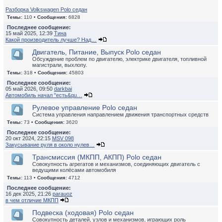
Разборка Volkswagen Polo седан
Темы:
110 •
Сообщения:
6828
Последнее сообщение:
15 май 2025, 12:39
Тина
Какой производитель лучше? Над…
Двигатель, Питание, Выпуск Polo седан
Обсуждение проблем по двигателю, электрике двигателя, топливной
магистрали, выхлопу.
Темы:
318 •
Сообщения:
45803
Последнее сообщение:
05 май 2026, 09:50
darkbai
Автомобиль начал "есть&qu…
Рулевое управление Polo седан
Система управления направлением движения транспортных средств
Темы:
73 •
Сообщения:
3620
Последнее сообщение:
20 окт 2024, 22:15
MSV 098
Закусывание руля в около нулев…
Трансмиссия (МКПП, АКПП) Polo седан
Совокупность агрегатов и механизмов, соединяющих двигатель с
ведущими колёсами автомобиля
Темы:
113 •
Сообщения:
4712
Последнее сообщение:
16 дек 2025, 21:26
parauoz
в чем отличие МКПП
Подвеска (ходовая) Polo седан
Совокупность деталей, узлов и механизмов, играющих роль