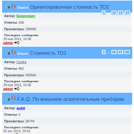
Ориентировочная стоимость ТО2
Опрос:
1
...
12
13
14
Автор:
Борисович
Ответы:
206
Просмотры:
199456
Последнее сообщение:
29 ноя 2012, 10:38
admin
Cтоимость ТО1
1
...
56
57
58
Опрос:
Автор:
Contra
Ответы:
862
Просмотры:
505564
Последнее сообщение:
29 ноя 2012, 10:36
admin
F.A.Q. По внешним осветительным приборам
Автор:
audel
Ответы:
0
Просмотры:
26744
Последнее сообщение:
02 окт 2012, 20:51