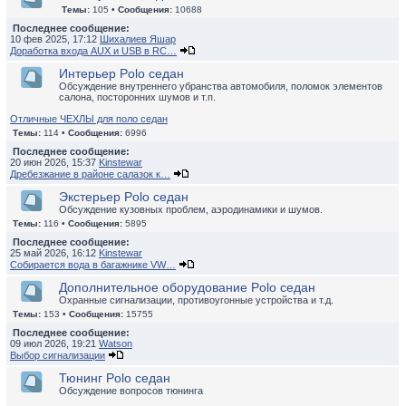
Темы:
105 •
Сообщения:
10688
Последнее сообщение:
10 фев 2025, 17:12
Шихалиев Яшар
Доработка входа AUX и USB в RC…
Интерьер Polo седан
Обсуждение внутреннего убранства автомобиля, поломок элементов
салона, посторонних шумов и т.п.
Отличные ЧЕХЛЫ для поло седан
Темы:
114 •
Сообщения:
6996
Последнее сообщение:
20 июн 2026, 15:37
Kinstewar
Дребезжание в районе салазок к…
Экстерьер Polo седан
Обсуждение кузовных проблем, аэродинамики и шумов.
Темы:
116 •
Сообщения:
5895
Последнее сообщение:
25 май 2026, 16:12
Kinstewar
Собирается вода в багажнике VW…
Дополнительное оборудование Polo седан
Охранные сигнализации, противоугонные устройства и т.д.
Темы:
153 •
Сообщения:
15755
Последнее сообщение:
09 июл 2026, 19:21
Watson
Выбор сигнализации
Тюнинг Polo седан
Обсуждение вопросов тюнинга