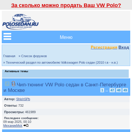
За сколько можно продать Ваш VW Polo?
Меню
Регистрация
Вход
Главная
» Список форумов
» Технический раздел по автомобилю Volkswagen Polo седан (2010 г.в - н.в.)
Активные темы
Чип-тюнинг VW Polo седан в Санкт-Петербурге
и Москве
1
...
47
48
49
Автор:
ShishSPb
Ответы:
732
Просмотры:
461989
Последнее сообщение:
09 мар 2025, 00:10
МеханикMsk