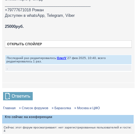
________________________________________
+79777671018 Роман
Доступен в whаtsАрр, Теlеgrаm, Vibеr
25000руб.
ОТКРЫТЬ СПОЙЛЕР
Последний раз редактировалось
ОлегV
27 фев 2025, 10:40, всего
редактировалось 1 раз.
.
Главная
» Список форумов
» Барахолка
» Москва и ЦФО
Кто сейчас на конференции
Сейчас этот форум просматривают: нет зарегистрированных пользователей и гости:
4