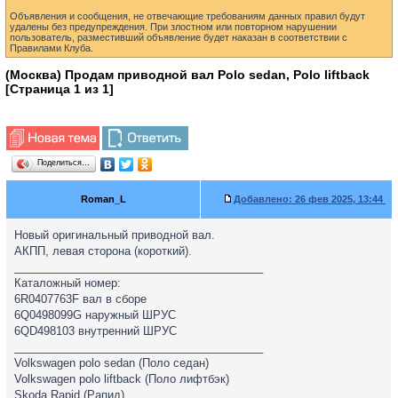
Объявления и сообщения, не отвечающие требованиям данных правил будут
удалены без предупреждения. При злостном или повторном нарушении
пользователь, разместивший объявление будет наказан в соответствии с
Правилами Клуба.
(Москва) Продам приводной вал Polo sedan, Polo liftback
[Страница
1
из
1
]
Поделиться…
Roman_L
Добавлено:
26 фев 2025, 13:44
Новый оригинальный приводной вал.
АКПП, левая сторона (короткий).
________________________________________
Каталожный номер:
6R0407763F вал в сборе
6Q0498099G наружный ШРУС
6QD498103 внутренний ШРУС
________________________________________
Volkswagen polo sedan (Поло седан)
Volkswagen polo liftback (Поло лифтбэк)
Skoda Rapid (Рапид)