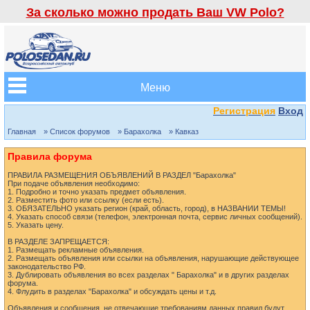
За сколько можно продать Ваш VW Polo?
Меню
Регистрация
Вход
Главная
» Список форумов
» Барахолка
» Кавказ
Правила форума
ПРАВИЛА РАЗМЕЩЕНИЯ ОБЪЯВЛЕНИЙ В РАЗДЕЛ "Барахолка"
При подаче объявления необходимо:
1. Подробно и точно указать предмет объявления.
2. Разместить фото или ссылку (если есть).
3. ОБЯЗАТЕЛЬНО указать регион (край, область, город), в НАЗВАНИИ ТЕМЫ!
4. Указать способ связи (телефон, электронная почта, сервис личных сообщений).
5. Указать цену.
В РАЗДЕЛЕ ЗАПРЕЩАЕТСЯ:
1. Размещать рекламные объявления.
2. Размещать объявления или ссылки на объявления, нарушающие действующее
законодательство РФ.
3. Дублировать объявления во всех разделах " Барахолка" и в других разделах
форума.
4. Флудить в разделах "Барахолка" и обсуждать цены и т.д.
Объявления и сообщения, не отвечающие требованиям данных правил будут