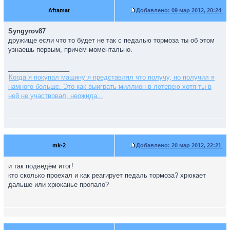
Aftamat
Добавлено:
09 мар 2012, 20:24
Syngyrov87
дружище если что то будет не так с педалью тормоза ты об этом
узнаешь первым, причем моментально.
_________________
Когда я покупал машину я представлял что получу, но получил я
намного больше. Это как выиграть миллион в лотерею хотя ты в
ней не участвовал, неожида...
mk-2
Добавлено:
20 мар 2012, 22:21
и так подведём итог!
кто сколько проехал и как реагирует педаль тормоза? хрюкает
дальше или хрюканье пропало?