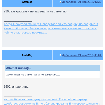
Aftamat
Добавлено:
21 мар 2012, 07:36
9300 км хрюканья не замечал и не замечаю...
_________________
Когда я покупал машину я представлял что получу, но получил я
намного больше. Это как выиграть миллион в лотерею хотя ты в
ней не участвовал, неожида...
AndyBig
Добавлено:
21 мар 2012, 08:01
Aftamat писал(а):
хрюканья не замечал и не замечаю...
8500, аналогично.
_________________
автомобиль за свою цену - отличный. Хороший экстерьер,
удобство, современный, но сбалансированный интерьер, динамика