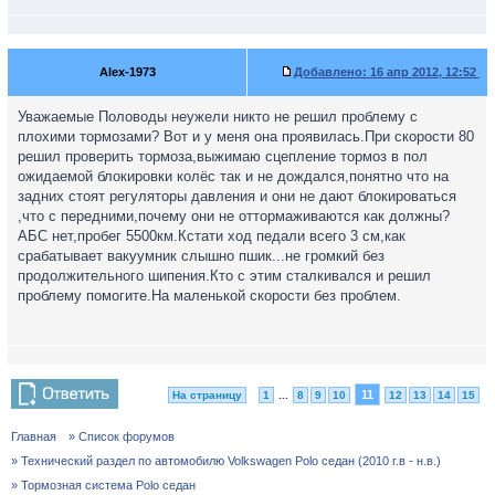
Alex-1973
Добавлено:
16 апр 2012, 12:52
Уважаемые Половоды неужели никто не решил проблему с
плохими тормозами? Вот и у меня она проявилась.При скорости 80
решил проверить тормоза,выжимаю сцепление тормоз в пол
ожидаемой блокировки колёс так и не дождался,понятно что на
задних стоят регуляторы давления и они не дают блокироваться
,что с передними,почему они не оттормаживаются как должны?
АБС нет,пробег 5500км.Кстати ход педали всего 3 см,как
срабатывает вакуумник слышно пшик...не громкий без
продолжительного шипения.Кто с этим сталкивался и решил
проблему помогите.На маленькой скорости без проблем.
11
На страницу
1
...
8
9
10
12
13
14
15
Главная
» Список форумов
» Технический раздел по автомобилю Volkswagen Polo седан (2010 г.в - н.в.)
» Тормозная система Polo седан