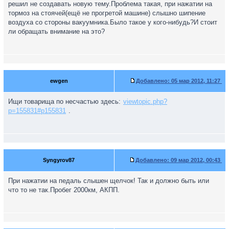
решил не создавать новую тему.Проблема такая, при нажатии на
тормоз на стоячей(ещё не прогретой машине) слышно шипение
воздуха со стороны вакуумника.Было такое у кого-нибудь?И стоит
ли обращать внимание на это?
ewgen
Добавлено:
05 мар 2012, 11:27
Ищи товарища по несчастью здесь:
viewtopic.php?
p=155831#p155831
.
Syngyrov87
Добавлено:
09 мар 2012, 00:43
При нажатии на педаль слышен щелчок! Так и должно быть или
что то не так.Пробег 2000км, АКПП.