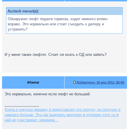
Azzteck писал(а):
Обнаружил люфт педали тормоза, ходит немного влево-
вправо. Это нормально или стоит съездить к дилеру и
устранить?
И у меня также люфтит. Стоит ли ехать к ОД или забить?
Aftamat
Добавлено:
16 апр 2012, 06:05
Это нормально, конечно если люфт не большой.
_________________
Когда я покупал машину я представлял что получу, но получил я
намного больше. Это как выиграть миллион в лотерею хотя ты в
ней не участвовал, неожида...