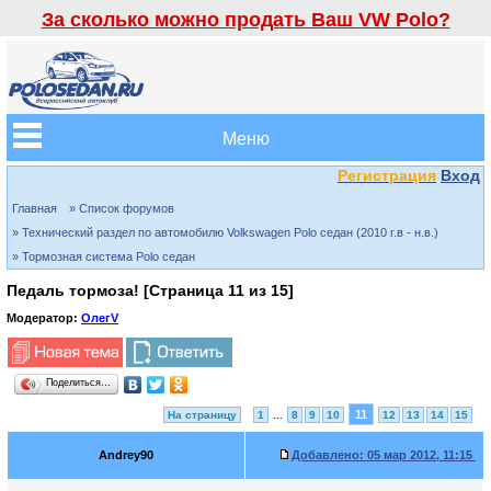
За сколько можно продать Ваш VW Polo?
Меню
Регистрация
Вход
Главная
» Список форумов
» Технический раздел по автомобилю Volkswagen Polo седан (2010 г.в - н.в.)
» Тормозная система Polo седан
Педаль тормоза! [Страница
11
из
15
]
Модератор:
ОлегV
Поделиться…
11
На страницу
1
...
8
9
10
12
13
14
15
Andrey90
Добавлено:
05 мар 2012, 11:15