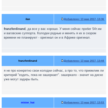
ilan
Добавлено:
13 мар 2017, 13:36
franzferdinand
, да все у вас хорошо. У меня сейчас пробег 54т.км
и ваговские суппорта. Колодки родные и менять я их в скором
времени не планируют - оригинал он и в Африке оригинал.
franzferdinand
Добавлено:
13 мар 2017, 13:44
я не про конкретно свои колодки сейчас, а про то, что приемлим ли
критерий "ездить, пока не зашоркает". зашоркало - значит на диске
уже могут задиры быть.
mister_hat
Добавлено:
13 мар 2017, 13:53