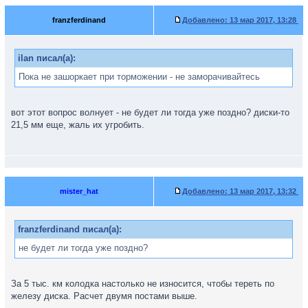
franzferdinand
Добавлено:
13 мар 2017, 13:28
ilan писал(а):
Пока не зашоркает при торможении - не заморачивайтесь
вот этот вопрос волнует - не будет ли тогда уже поздно? диски-то
21,5 мм еще, жаль их угробить.
mister_hat
Добавлено:
13 мар 2017, 13:32
franzferdinand писал(а):
не будет ли тогда уже поздно?
За 5 тыс. км колодка настолько не износится, чтобы тереть по
железу диска. Расчет двумя постами выше.