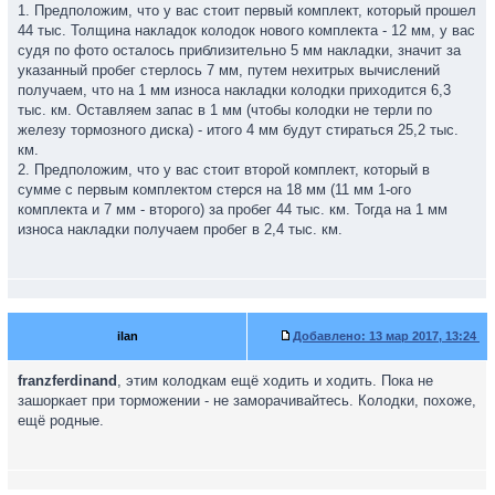
1. Предположим, что у вас стоит первый комплект, который прошел
44 тыс. Толщина накладок колодок нового комплекта - 12 мм, у вас
судя по фото осталось приблизительно 5 мм накладки, значит за
указанный пробег стерлось 7 мм, путем нехитрых вычислений
получаем, что на 1 мм износа накладки колодки приходится 6,3
тыс. км. Оставляем запас в 1 мм (чтобы колодки не терли по
железу тормозного диска) - итого 4 мм будут стираться 25,2 тыс.
км.
2. Предположим, что у вас стоит второй комплект, который в
сумме с первым комплектом стерся на 18 мм (11 мм 1-ого
комплекта и 7 мм - второго) за пробег 44 тыс. км. Тогда на 1 мм
износа накладки получаем пробег в 2,4 тыс. км.
ilan
Добавлено:
13 мар 2017, 13:24
franzferdinand
, этим колодкам ещё ходить и ходить. Пока не
зашоркает при торможении - не заморачивайтесь. Колодки, похоже,
ещё родные.