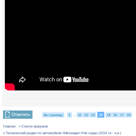
14
На страницу
1
...
11
12
13
15
16
17
18
Главная
» Список форумов
» Технический раздел по автомобилю Volkswagen Polo седан (2010 г.в - н.в.)