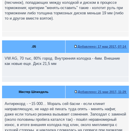
(песчинок), попадающих между колодкой и диском в процессе
торможения; критерии "менять-оставить" такие - колотит руль при
торможении либо толщина тормозных дисков меньше 19 мм (либо
то и другое вместе взятое).
.05
Добавлено:
17 мар 2017, 07:14
VW AG, 70 тыс, 80% город. Внутренняя колодка - 4мм. Внешние
как новые еще. Диск 21,5 мм
Мистер Шпиндель
Добавлено:
21 мар 2017, 11:29
Антирекорд - ~15 000... Мораль сей басни - если клинит
направляющую, не надо её пихать туда опять - менять нафиг,
даже если только резинка вызывает сомнения. Запоздал с заменой
(около половины пробега катался так) - пошёл неравномерный
износ, в итоге внешняя колодка под клин, около миллиметра с
худшей стороны, и накладка сломалась на сервисе при разжатии.