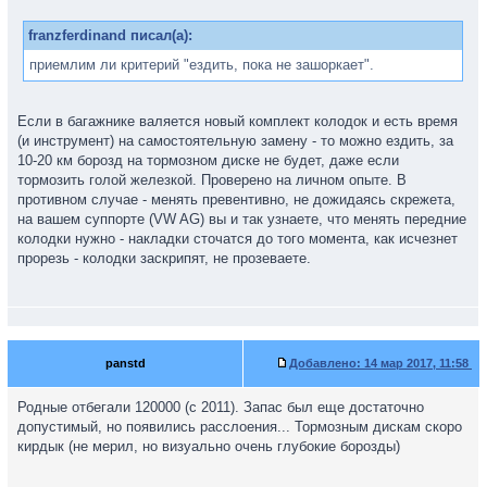
franzferdinand писал(а):
приемлим ли критерий "ездить, пока не зашоркает".
Если в багажнике валяется новый комплект колодок и есть время
(и инструмент) на самостоятельную замену - то можно ездить, за
10-20 км борозд на тормозном диске не будет, даже если
тормозить голой железкой. Проверено на личном опыте. В
противном случае - менять превентивно, не дожидаясь скрежета,
на вашем суппорте (VW AG) вы и так узнаете, что менять передние
колодки нужно - накладки сточатся до того момента, как исчезнет
прорезь - колодки заскрипят, не прозеваете.
panstd
Добавлено:
14 мар 2017, 11:58
Родные отбегали 120000 (с 2011). Запас был еще достаточно
допустимый, но появились расслоения... Тормозным дискам скоро
кирдык (не мерил, но визуально очень глубокие борозды)
_________________