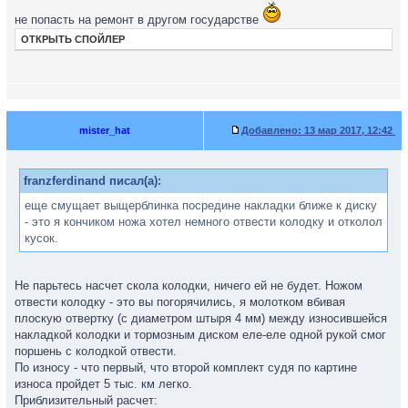
не попасть на ремонт в другом государстве
ОТКРЫТЬ СПОЙЛЕР
mister_hat
Добавлено:
13 мар 2017, 12:42
franzferdinand писал(а):
еще смущает выщерблинка посредине накладки ближе к диску
- это я кончиком ножа хотел немного отвести колодку и отколол
кусок.
Не парьтесь насчет скола колодки, ничего ей не будет. Ножом
отвести колодку - это вы погорячились, я молотком вбивая
плоскую отвертку (с диаметром штыря 4 мм) между износившейся
накладкой колодки и тормозным диском еле-еле одной рукой смог
поршень с колодкой отвести.
По износу - что первый, что второй комплект судя по картине
износа пройдет 5 тыс. км легко.
Приблизительный расчет: