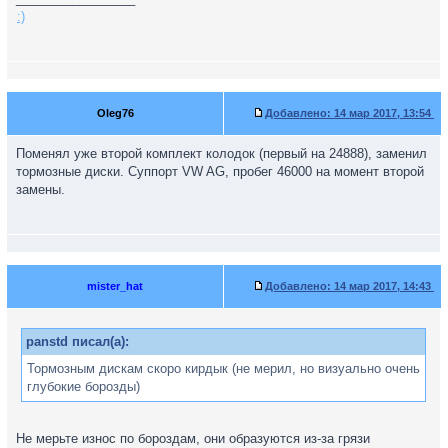
:)
Oleg76
Добавлено:
14 мар 2017, 13:54
Поменял уже второй комплект колодок (первый на 24888), заменил
тормозные диски. Суппорт VW AG, пробег 46000 на момент второй
замены.
mister_hat
Добавлено:
14 мар 2017, 14:43
panstd писал(а):
Тормозным дискам скоро кирдык (не мерил, но визуально очень
глубокие борозды)
Не мерьте износ по бороздам, они образуются из-за грязи