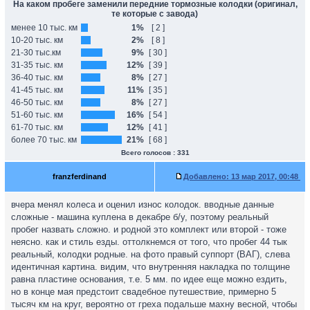
На каком пробеге заменили передние тормозные колодки (оригинал,
те которые с завода)
менее 10 тыс. км
1%
[ 2 ]
10-20 тыс. км
2%
[ 8 ]
21-30 тыс.км
9%
[ 30 ]
31-35 тыс. км
12%
[ 39 ]
36-40 тыс. км
8%
[ 27 ]
41-45 тыс. км
11%
[ 35 ]
46-50 тыс. км
8%
[ 27 ]
51-60 тыс. км
16%
[ 54 ]
61-70 тыс. км
12%
[ 41 ]
более 70 тыс. км
21%
[ 68 ]
Всего голосов : 331
franzferdinand
Добавлено:
13 мар 2017, 00:48
вчера менял колеса и оценил износ колодок. вводные данные
сложные - машина куплена в декабре б/у, поэтому реальный
пробег назвать сложно. и родной это комплект или второй - тоже
неясно. как и стиль езды. оттолкнемся от того, что пробег 44 тык
реальный, колодки родные. на фото правый суппорт (ВАГ), слева
идентичная картина. видим, что внутренняя накладка по толщине
равна пластине основания, т.е. 5 мм. по идее еще можно ездить,
но в конце мая предстоит свадебное путешествие, примерно 5
тысяч км на круг, вероятно от греха подальше махну весной, чтобы