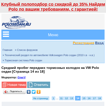
Клубный полоподбор со скидкой до 35% Найдем
Polo по вашим требованиям, с гарантией!
Меню
Регистрация
Вход
Главная
» Список форумов
» Технический раздел по автомобилю Volkswagen Polo седан (2010 г.в - н.в.)
» Тормозная система Polo седан
Средний пробег передних тормозных колодок на VW Polo
седан [Страница
14
из
18
]
Модератор:
ОлегV
Поделиться…
14
На страницу
1
...
11
12
13
15
16
17
18