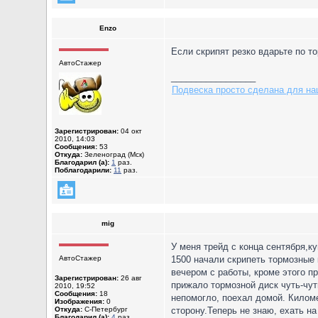
Enzo
Если скрипят резко вдарьте по т
АвтоСтажер
_________________
Подвеска просто сделана для наш
Зарегистрирован:
04 окт
2010, 14:03
Сообщения:
53
Откуда:
Зеленоград (Мск)
Благодарил (а):
1
раз.
Поблагодарили:
11
раз.
mig
У меня трейд с конца сентября,ку
АвтоСтажер
1500 начали скрипеть тормозные к
вечером с работы, кроме этого п
Зарегистрирован:
26 авг
прижало тормозной диск чуть-чут
2010, 19:52
Сообщения:
18
непомогло, поехал домой. Километ
Изображения:
0
Откуда:
С-Петербург
сторону.Теперь не знаю, ехать на
Благодарил (а):
4
раз.