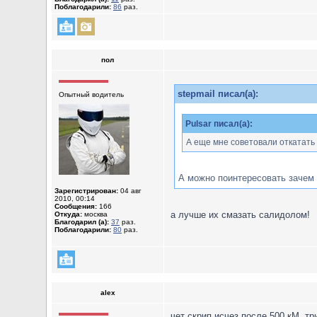
Поблагодарили:
86
раз.
пол
stepmail писал(а):
Опытный водитель
Pulsar писал(а):
А еще мне советовали откатать 
А можно поинтересовать зачем 
Зарегистрирован:
04 авг
2010, 00:14
Сообщения:
166
а лучше их смазать салидолом!
Откуда:
москва
Благодарил (а):
37
раз.
Поблагодарили:
80
раз.
alex
чет скрип исчез после 500 кМ. три