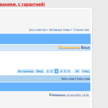
аниям, с гарантией!
Без ответов •
Активные темы •
Список тем
Регистрация
Вход
3
На страницу
Пред.
1
2
4
5
6
...
30
След.
Пред. тема
|
След. тема
Добавлено:
13 ноя 2010, 13:39