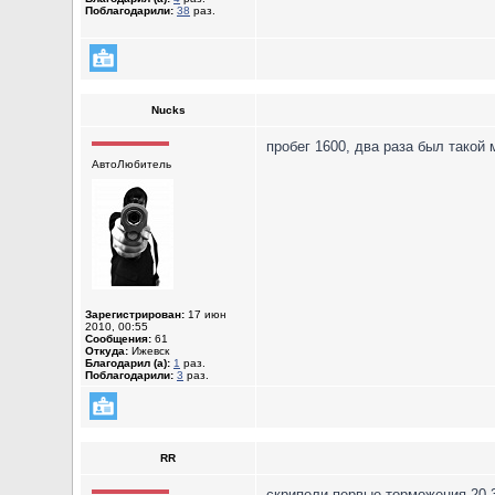
Поблагодарили:
38
раз.
Nucks
пробег 1600, два раза был такой 
АвтоЛюбитель
Зарегистрирован:
17 июн
2010, 00:55
Сообщения:
61
Откуда:
Ижевск
Благодарил (а):
1
раз.
Поблагодарили:
3
раз.
RR
скрипели первые торможения 20-