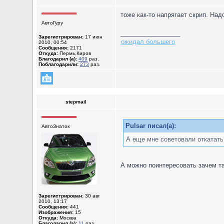
тоже как-то напрягает скрип. Над
АвтоГуру
_________________
Зарегистрирован:
17 июн
ожидал большего
2010, 00:54
Сообщения:
2171
Откуда:
Пермь,Киров
Благодарил (а):
409
раз.
Поблагодарили:
273
раз.
stepmail
Pulsar писал(а):
АвтоЗнаток
А еще мне советовали откатать
А можно поинтересовать зачем т
Зарегистрирован:
30 авг
2010, 13:17
Сообщения:
441
Изображения:
15
Откуда:
Москва
Благодарил (а):
11
раз.