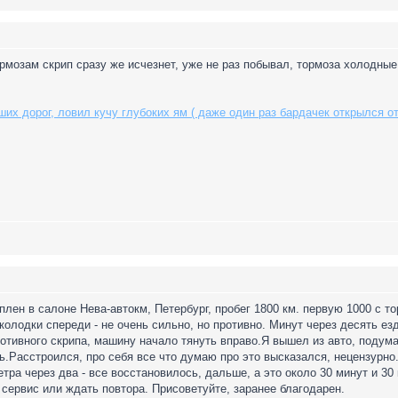
ормозам скрип сразу же исчезнет, уже не раз побывал, тормоза холодные 
их дорог, ловил кучу глубоких ям ( даже один раз бардачек открылся от 
плен в салоне Нева-автокм, Петербург, пробег 1800 км. первую 1000 с т
олодки спереди - не очень сильно, но противно. Минут через десять езд
ротивного скрипа, машину начало тянуть вправо.Я вышел из авто, подума
ь.Расстроился, про себя все что думаю про это высказался, нецензурно.
ра через два - все восстановилось, дальше, а это около 30 минут и 30 
 сервис или ждать повтора. Присоветуйте, заранее благодарен.