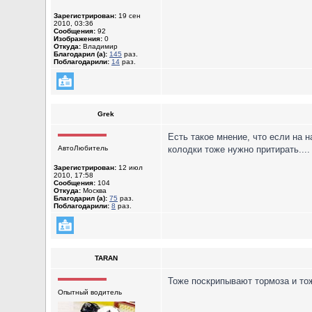
Зарегистрирован:
19 сен
2010, 03:36
Сообщения:
92
Изображения:
0
Откуда:
Владимир
Благодарил (а):
145
раз.
Поблагодарили:
14
раз.
Grek
Есть такое мнение, что если на н
АвтоЛюбитель
колодки тоже нужно притирать...
Зарегистрирован:
12 июл
2010, 17:58
Сообщения:
104
Откуда:
Москва
Благодарил (а):
75
раз.
Поблагодарили:
8
раз.
TARAN
Тоже поскрипывают тормоза и тоже
Опытный водитель