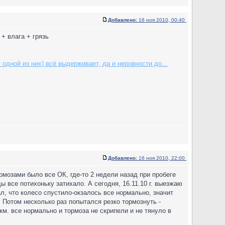
Добавлено:
16 ноя 2010, 00:40
+ влага + грязь
одной из них) всё выдерживает, да и неровности до...
Добавлено:
16 ноя 2010, 22:00
ормозами было все ОК, где-то 2 недели назад при пробеге
ы все потихоньку затихало. А сегодня, 16.11.10 г. выезжаю
л, что колесо спустило-окзалось все нормально, значит
 Потом несколько раз попытался резко тормознуть -
км. все нормально и тормоза не скрипели и не тянуло в