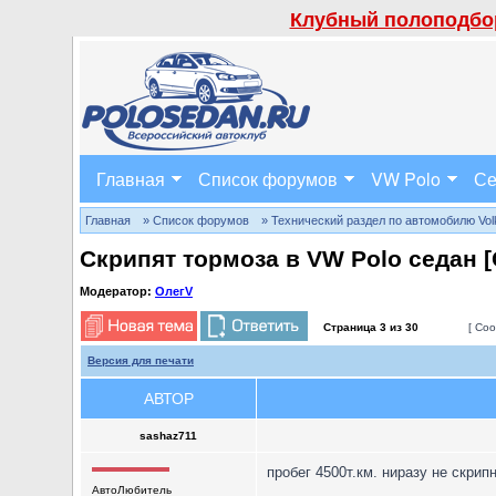
Клубный полоподбор
Главная
Список форумов
VW Polo
Се
Главная
» Список форумов
» Технический раздел по автомобилю Volks
Скрипят тормоза в VW Polo седан 
Модератор:
ОлегV
Страница
3
из
30
[ Соо
Версия для печати
АВТОР
sashaz711
пробег 4500т.км. ниразу не скрипн
АвтоЛюбитель