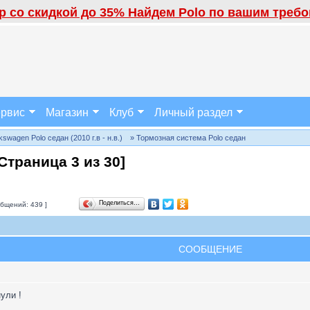
 со скидкой до 35% Найдем Polo по вашим требов
рвис
Магазин
Клуб
Личный раздел
wagen Polo седан (2010 г.в - н.в.)
» Тормозная система Polo седан
[Страница
3
из
30
]
Поделиться…
бщений: 439 ]
СООБЩЕНИЕ
ули !