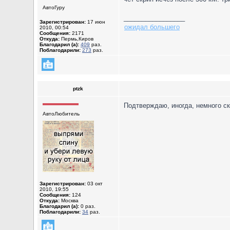
АвтоГуру
_________________
Зарегистрирован:
17 июн
ожидал большего
2010, 00:54
Сообщения:
2171
Откуда:
Пермь,Киров
Благодарил (а):
409
раз.
Поблагодарили:
273
раз.
ptzk
Подтверждаю, иногда, немного скр
АвтоЛюбитель
Зарегистрирован:
03 окт
2010, 19:55
Сообщения:
124
Откуда:
Москва
Благодарил (а):
0 раз.
Поблагодарили:
34
раз.