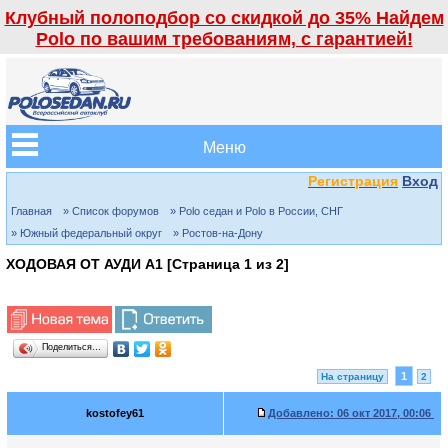
Клубный полоподбор со скидкой до 35% Найдем
Polo по вашим требованиям, с гарантией!
Меню
Регистрация
Вход
Главная
» Список форумов
» Polo седан и Polo в России, СНГ
» Южный федеральный округ
» Ростов-на-Дону
ХОДОВАЯ ОТ АУДИ А1 [Страница
1
из
2
]
Поделиться…
1
На страницу
2
kostofey61
Добавлено:
06 окт 2017, 00:06