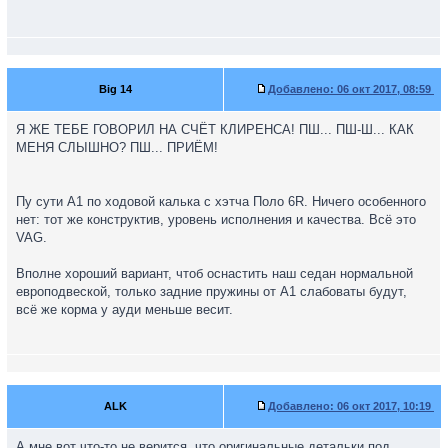
Big 14
Добавлено:
06 окт 2017, 08:59
Я ЖЕ ТЕБЕ ГОВОРИЛ НА СЧЁТ КЛИРЕНСА! ПШ... ПШ-Ш... КАК
МЕНЯ СЛЫШНО? ПШ... ПРИЁМ!
Пу сути А1 по ходовой калька с хэтча Поло 6R. Ничего особенного
нет: тот же конструктив, уровень исполнения и качества. Всё это
VAG.
Вполне хороший вариант, чтоб оснастить наш седан нормальной
европодвеской, только задние пружины от A1 слабоваты будут,
всё же корма у ауди меньше весит.
ALK
Добавлено:
06 окт 2017, 10:19
А мне вот что-то не верится, что оригинальные детальки под