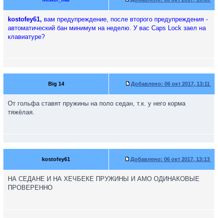
kostofey61,
вам предупреждение, после второго предупреждения -
автоматический бан минимум на неделю. У вас Caps Lock заел на
клавиатуре?
Big 14
Добавлено:
06 окт 2017, 13:11
От гольфа ставят пружины на поло седан, т.к. у него корма
тяжёлая.
kostofey61
Добавлено:
06 окт 2017, 13:13
НА СЕДАНЕ И НА ХЕЧБЕКЕ ПРУЖИНЫ И АМО ОДИНАКОВЫЕ
ПРОВЕРЕННО