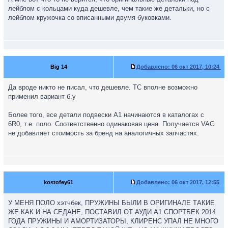
лейблом с кольцами куда дешевле, чем такие же детальки, но с
лейблом кружочка со вписанными двумя буковками.
Big 14
Добавлено:
06 окт 2017, 10:24
Да вроде никто не писал, что дешевле. ТС вполне возможно
применил вариант б.у
Более того, все детали подвески А1 начинаются в каталогах с
6R0, т.е. поло. Соответственно одинаковая цена. Получается VAG
не добавляет стоимость за бренд на аналогичных запчастях.
kostofey61
Добавлено:
06 окт 2017, 12:55
У МЕНЯ ПОЛО хэтчбек, ПРУЖИНЫ БЫЛИ В ОРИГИНАЛЕ ТАКИЕ
ЖЕ КАК И НА СЕДАНЕ, ПОСТАВИЛ ОТ АУДИ А1 СПОРТБЕК 2014
ГОДА ПРУЖИНЫ И АМОРТИЗАТОРЫ, КЛИРЕНС УПАЛ НЕ МНОГО