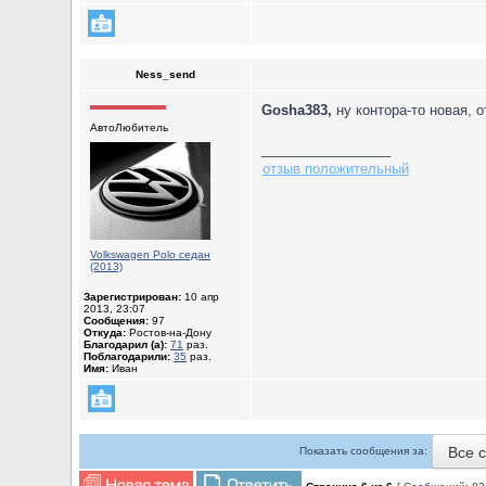
Ness_send
Gosha383,
ну контора-то новая, 
АвтоЛюбитель
_________________
отзыв положительный
Volkswagen Polo седан
(2013)
Зарегистрирован:
10 апр
2013, 23:07
Сообщения:
97
Откуда:
Ростов-на-Дону
Благодарил (а):
71
раз.
Поблагодарили:
35
раз.
Имя:
Иван
Все 
Показать сообщения за: