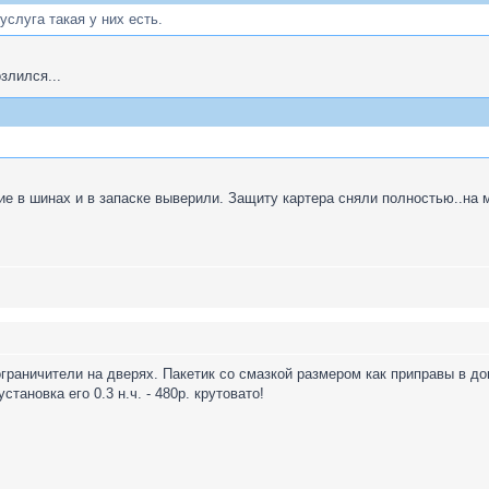
услуга такая у них есть.
злился...
е в шинах и в запаске выверили. Защиту картера сняли полностью..на 
граничители на дверях. Пакетик со смазкой размером как приправы в до
тановка его 0.3 н.ч. - 480р. крутовато!