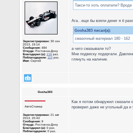
Такси-то хоть оплатили? Вроде 
Ага...еще бы взяли денег я б разо
Gosha383 писал(а):
смазочный материал 180 - 162
Зарегистрирован:
30 сен
2013, 19:14
Сообщения:
484
а чего смазывали то?
Откуда:
Ростов-на-Дону
Мне подвеску подергали. Давлени
Благодарил (а):
218
раз.
Поблагодарили:
110
раз.
глянуть на наличие.
Имя:
Сергей
Gosha383
Как я потом обнаружил смазали о
АвтоСтажер
проверил даже не угольный да и ус
Зарегистрирован:
21 авг
2013, 20:43
Сообщения:
9
Откуда:
Ростов-на-Дону
Благодарил (а):
0 раз.
Поблагодарили:
0 раз.