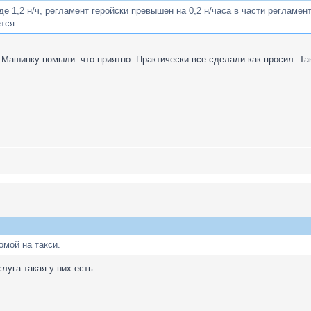
яде 1,2 н/ч, регламент геройски превышен на 0,2 н/часа в части регламе
тся.
Машинку помыли..что приятно. Практически все сделали как просил. Так 
омой на такси.
луга такая у них есть.