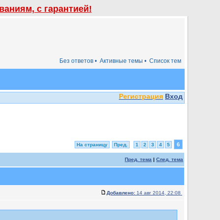
аниям, с гарантией!
Без ответов •
Активные темы •
Список тем
Регистрация
Вход
6
На страницу
Пред.
1
2
3
4
5
Пред. тема
|
След. тема
Добавлено:
14 авг 2014, 22:08