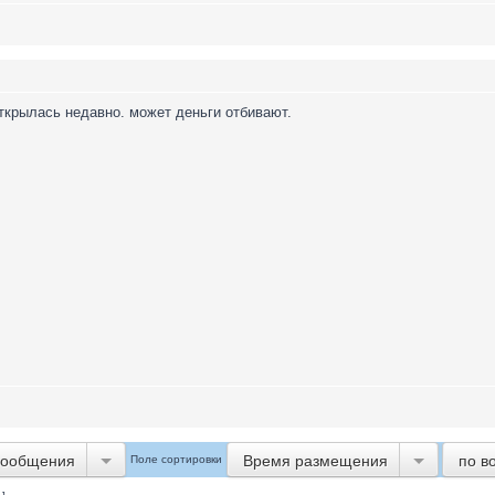
открылась недавно. может деньги отбивают.
сообщения
Время размещения
по в
Поле сортировки