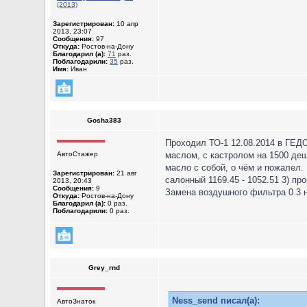
(2013)
Зарегистрирован:
10 апр
2013, 23:07
Сообщения:
97
Откуда:
Ростов-на-Дону
Благодарил (а):
71
раз.
Поблагодарили:
35
раз.
Имя:
Иван
Gosha383
Проходил ТО-1 12.08.2014 в ГЕД
АвтоСтажер
маслом, с кастролом на 1500 деш
масло с собой, о чём и пожалел.
Зарегистрирован:
21 авг
салонный 1169.45 - 1052.51 3) пр
2013, 20:43
Сообщения:
9
Замена воздушного фильтра 0.3 н.
Откуда:
Ростов-на-Дону
Благодарил (а):
0 раз.
Поблагодарили:
0 раз.
Grey_rnd
Ness_send писал(а):
АвтоЗнаток