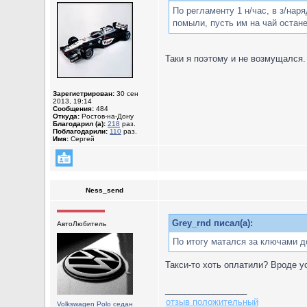
По регламенту 1 н/час, в з/нар
помыли, пусть им на чай остане
Таки я поэтому и не возмущался. 
Зарегистрирован:
30 сен
2013, 19:14
Сообщения:
484
Откуда:
Ростов-на-Дону
Благодарил (а):
218
раз.
Поблагодарили:
110
раз.
Имя:
Сергей
Ness_send
Grey_rnd писал(а):
АвтоЛюбитель
По итогу матался за ключами д
Такси-то хоть оплатили? Вроде ус
_________________
отзыв положительный
Volkswagen Polo седан