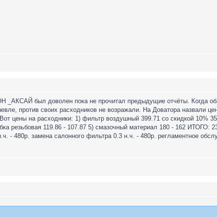
ОН _АКСАЙ был доволен пока не прочитал предыдущие отчёты. Когда об
евле, против своих расходников не возражали. На Доватора назвали цен
 Вот цены на расходники: 1) фильтр воздушный 399.71 со скидкой 10% 35
обка резьбовая 119.86 - 107.87 5) смазочный материал 180 - 162 ИТОГО:
ч. - 480р. замена салонного фильтра 0.3 н.ч. - 480р. регламентное обслуж