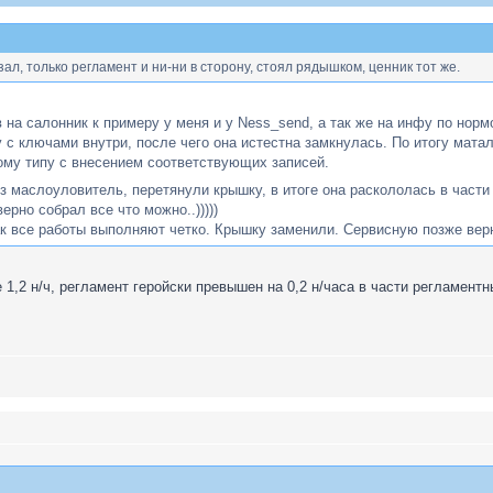
зал, только регламент и ни-ни в сторону, стоял рядышком, ценник тот же.
 на салонник к примеру у меня и у Ness_send, а так же на инфу по нор
 с ключами внутри, после чего она истестна замкнулась. По итогу мата
ому типу с внесением соответствующих записей.
ез маслоуловитель, перетянули крышку, в итоге она раскололась в част
ерно собрал все что можно..)))))
ак все работы выполняют четко. Крышку заменили. Сервисную позже верну
е 1,2 н/ч, регламент геройски превышен на 0,2 н/часа в части регламен