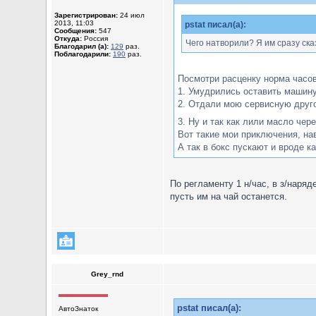
Зарегистрирован:
24 июл
2013, 11:03
pstat писал(а):
Сообщения:
547
Откуда:
Россия
Чего натворили? Я им сразу ска
Благодарил (а):
129
раз.
Поблагодарили:
190
раз.
Посмотри расценку норма часов
1. Умудрились оставить машину
2. Отдали мою сервисную друг
3. Ну и так как лили масло чер
Вот такие мои приключения, нав
А так в бокс пускают и вроде к
По регламенту 1 н/час, в з/наряд
пусть им на чай останется.
Grey_rnd
pstat писал(а):
АвтоЗнаток