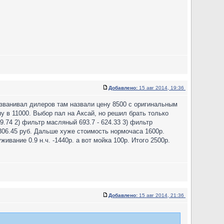
Добавлено:
15 авг 2014, 19:36
званивал дилеров там назвали цену 8500 с оригинальным
у в 11000. Выбор пал на Аксай, но решил брать только
9.74 2) фильтр масляный 693.7 - 624.33 3) фильтр
 2306.45 руб. Дальше хуже стоимость нормочаса 1600р.
ивание 0.9 н.ч. -1440р. а вот мойка 100р. Итого 2500р.
Добавлено:
15 авг 2014, 21:36