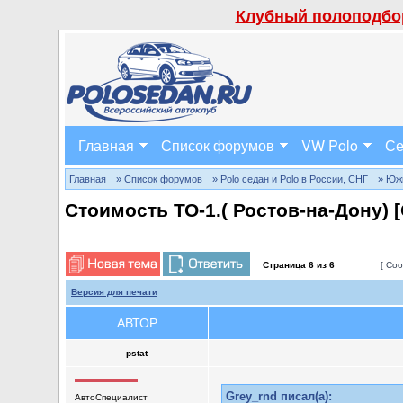
Клубный полоподбор
Главная
Список форумов
VW Polo
Се
Главная
» Список форумов
» Polo седан и Polo в России, СНГ
» Юж
Стоимость ТО-1.( Ростов-на-Дону)
Страница
6
из
6
[ Соо
Версия для печати
АВТОР
pstat
Grey_rnd писал(а):
АвтоСпециалист