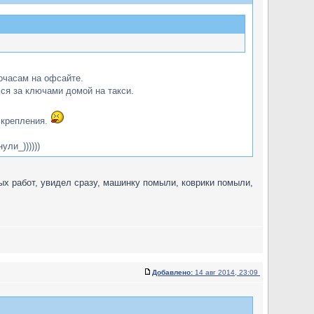
мочасам на офсайте.
лся за ключами домой на такси.
и крепления.
ли_))))))
тных работ, увидел сразу, машинку помыли, коврики помыли,
Добавлено:
14 авг 2014, 23:09