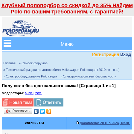
Клубный полоподбор со скидкой до 35% Найдем
Polo по вашим требованиям, с гарантией!
Меню
Регистрация
Вход
Главная
» Список форумов
» Технический раздел по автомобилю Volkswagen Polo седан (2010 г.в - н.в.)
» Электрооборудование Polo седан
» Электроника систем безопасности
Полу поло без центрального замка! [Страница
1
из
1
]
Модераторы:
audel
,
zwe
Поделиться…
евгений124
Добавлено:
20 янв 2024, 18:38