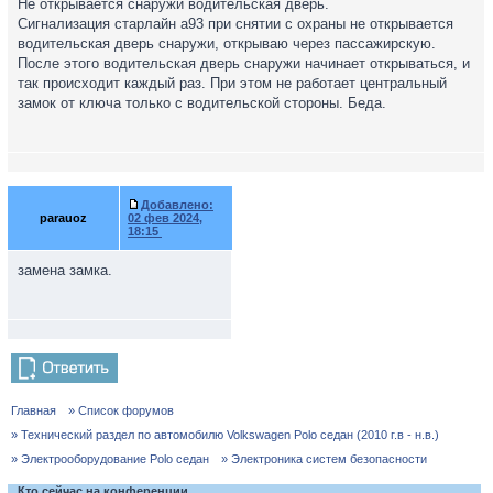
Не открывается снаружи водительская дверь.
Сигнализация старлайн а93 при снятии с охраны не открывается
водительская дверь снаружи, открываю через пассажирскую.
После этого водительская дверь снаружи начинает открываться, и
так происходит каждый раз. При этом не работает центральный
замок от ключа только с водительской стороны. Беда.
Добавлено:
parauoz
02 фев 2024,
18:15
замена замка.
Главная
» Список форумов
» Технический раздел по автомобилю Volkswagen Polo седан (2010 г.в - н.в.)
» Электрооборудование Polo седан
» Электроника систем безопасности
Кто сейчас на конференции