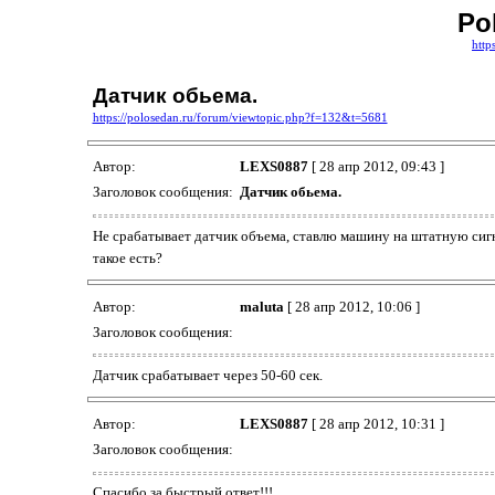
Po
http
Датчик обьема.
https://polosedan.ru/forum/viewtopic.php?f=132&t=5681
Автор:
LEXS0887
[ 28 апр 2012, 09:43 ]
Заголовок сообщения:
Датчик обьема.
Не срабатывает датчик объема, ставлю машину на штатную сигна
такое есть?
Автор:
maluta
[ 28 апр 2012, 10:06 ]
Заголовок сообщения:
Датчик срабатывает через 50-60 сек.
Автор:
LEXS0887
[ 28 апр 2012, 10:31 ]
Заголовок сообщения:
Спасибо за быстрый ответ!!!