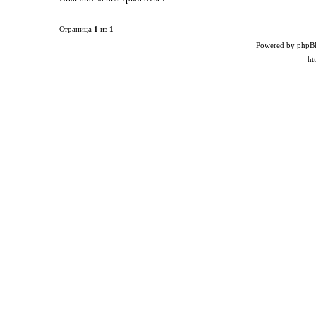
Страница
1
из
1
Powered by phpB
ht