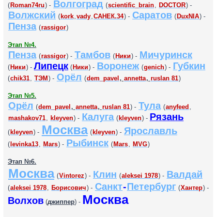
Волгоград
(
Roman74ru
) -
(
scientific_brain
,
DOCTOR
) -
Волжский
Саратов
(
kork
,
vady
,
САНЕК.34
) -
(
DuxNIA
) -
Пенза
(
rassigor
)
Этап №4.
Пенза
Тамбов
Мичуринск
(
rassigor
) -
(
Ники
) -
Липецк
Воронеж
Губкин
(
Ники
) -
(
Ники
) -
(
genich
) -
Орёл
(
chik31
,
ТЭМ
) -
(
dem_pavel
,
annetta
,
ruslan 81
)
Этап №5.
Орёл
Тула
(
dem_pavel
,
annetta
,
ruslan 81
) -
(
anyfeed
,
Калуга
Рязань
mashakov71
,
kleyven
) -
(
kleyven
) -
Москва
Ярославль
(
kleyven
) -
(
kleyven
) -
Рыбинск
(
levinka13
,
Mars
) -
(
Mars
,
MVG
)
Этап №6.
Москва
Клин
Валдай
(
Vintorez
) -
(
aleksei 1978
) -
Санкт
-
Петербург
(
aleksei 1978
,
Борисович
) -
(
Хантер
) -
Москва
Волхов
(
джиппер
) -