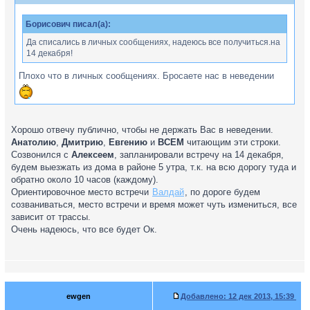
Борисович писал(а):
Да списались в личных сообщениях, надеюсь все получиться.на
14 декабря!
Плохо что в личных сообщениях. Бросаете нас в неведении
Хорошо отвечу публично, чтобы не держать Вас в неведении.
Анатолию
,
Дмитрию
,
Евгению
и
ВСЕМ
читающим эти строки.
Созвонился с
Алексеем
, запланировали встречу на 14 декабря,
будем выезжать из дома в районе 5 утра, т.к. на всю дорогу туда и
обратно около 10 часов (каждому).
Ориентировочное место встречи
Валдай
, по дороге будем
созваниваться, место встречи и время может чуть измениться, все
зависит от трассы.
Очень надеюсь, что все будет Ок.
ewgen
Добавлено:
12 дек 2013, 15:39