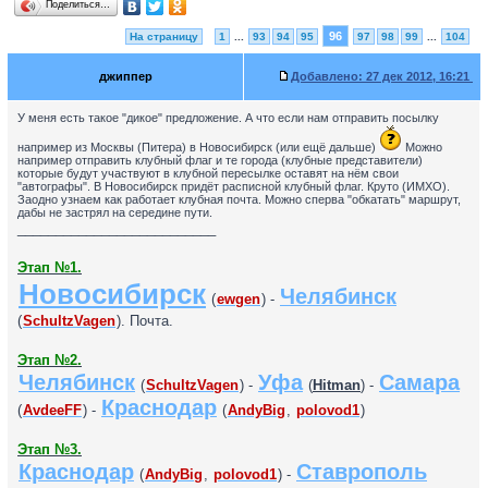
Поделиться…
96
На страницу
1
...
93
94
95
97
98
99
...
104
джиппер
Добавлено:
27 дек 2012, 16:21
У меня есть такое "дикое" предложение. А что если нам отправить посылку
например из Москвы (Питера) в Новосибирск (или ещё дальше)
Можно
например отправить клубный флаг и те города (клубные представители)
которые будут участвуют в клубной пересылке оставят на нём свои
"автографы". В Новосибирск придёт расписной клубный флаг. Круто (ИМХО).
Заодно узнаем как работает клубная почта. Можно сперва "обкатать" маршрут,
дабы не застрял на середине пути.
__________________________
Этап №1.
Новосибирск
Челябинск
(
ewgen
) -
(
SchultzVagen
). Почта.
Этап №2.
Челябинск
Уфа
Самара
(
SchultzVagen
) -
(
Hitman
) -
Краснодар
(
AvdeeFF
) -
(
AndyBig
,
polovod1
)
Этап №3.
Краснодар
Ставрополь
(
AndyBig
,
polovod1
) -