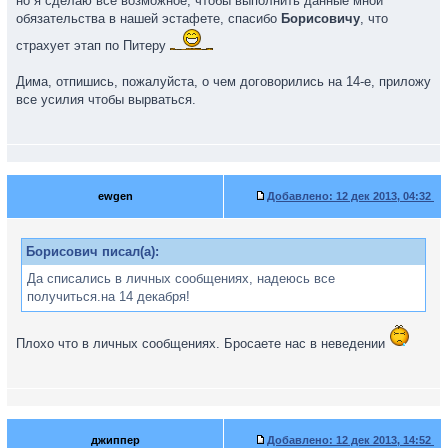
но я сделаю все возможное, чтобы выполнить данные мной
обязательства в нашей эстафете, спасибо
Борисовичу
, что
страхует этап по Питеру
Дима, отпишись, пожалуйста, о чем договорились на 14-е, приложу
все усилия чтобы вырваться.
ewgen
Добавлено:
12 дек 2013, 04:32
Борисович писал(а):
Да списались в личных сообщениях, надеюсь все
получиться.на 14 декабря!
Плохо что в личных сообщениях. Бросаете нас в неведении
джиппер
Добавлено:
12 дек 2013, 14:52