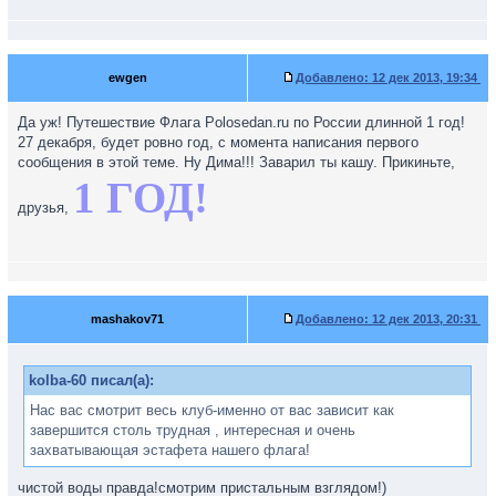
ewgen
Добавлено:
12 дек 2013, 19:34
Да уж! Путешествие Флага Polosedan.ru по России длинной 1 год!
27 декабря, будет ровно год, с момента написания первого
сообщения в этой теме. Ну Дима!!! Заварил ты кашу. Прикиньте,
1 ГОД!
друзья,
mashakov71
Добавлено:
12 дек 2013, 20:31
kolba-60 писал(а):
Нас вас смотрит весь клуб-именно от вас зависит как
завершится столь трудная , интересная и очень
захватывающая эстафета нашего флага!
чистой воды правда!смотрим пристальным взглядом!)