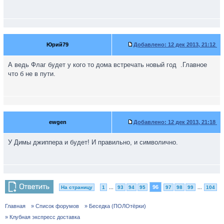
Юрий79
Добавлено:
12 дек 2013, 21:12
А ведь Флаг будет у кого то дома встречать новый год
.Главное
что б не в пути.
ewgen
Добавлено:
12 дек 2013, 21:18
У Димы джиппера и будет! И правильно, и символично.
96
На страницу
1
...
93
94
95
97
98
99
...
104
Главная
» Список форумов
» Беседка (ПОЛОтёрки)
» Клубная экспресс доставка