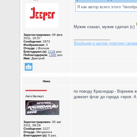
Я как автор всего этого "безобр
Мужик сказал, мужик сделал (с)
Зарегистрирован:
09 фев
_________________
2011, 16:37
Сообщения:
2972
Вообщем и целом доволен своим
Изображения:
3
Откуда:
г.Волхов
Благодарил (а):
2128
раз.
Поблагодарили:
1366
раз.
Имя:
Дмитрий
Ники
по поводу Краснодар - Воронеж в
АвтоЭксперт
довезет флаг до города -героя. А 
Зарегистрирован:
30 авг
2011, 08:29
Сообщения:
1127
Откуда:
Мичуринск
Благодарил (а):
0 раз.