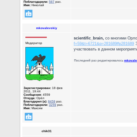
Поблагодарили:
587
раз.
Имя:
Николай
mkovalevskiy
scientific_brain,
со многими Орло
Модератор
f=59&t=6721&p=281689#p281689
З
участвовать в данном мероприяти
Последний раз редактировалось
mkovale
Зарегистрирован:
18 фев
2011, 19:44
Сообщения:
4559
Откуда:
Орёл
Благодарил (а):
8459
раз.
Поблагодарили:
3259
раз.
Имя:
Максим
chik31