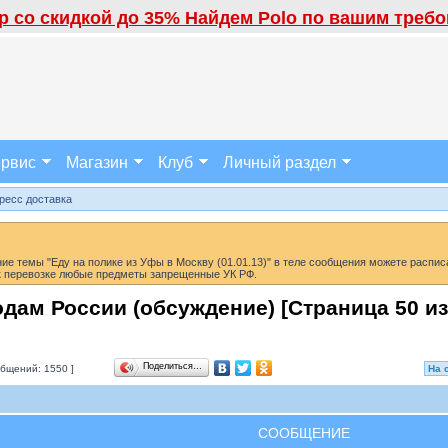
 со скидкой до 35% Найдем Polo по вашим требов
рвис
Магазин
Клуб
Личный раздел
ресс доставка
 темы "Еду на полике из Уфы в Москву (01.01.13)" в теле сообщения можете расписа
 к перевозке любые предметы запрещенные УК РФ.
одам России (обсуждение) [Страница
50
и
Поделиться…
бщений: 1550 ]
На 
СООБЩЕНИЕ