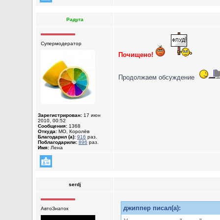
Радуга
Супермодератор
Почищено!
Продолжаем обсуждение
Зарегистрирован:
17 июн
2010, 00:52
Сообщения:
1368
Откуда:
МО, Королёв
Благодарил (а):
916
раз.
Поблагодарили:
896
раз.
Имя:
Лена
serdj
джиппер писал(а):
АвтоЗнаток