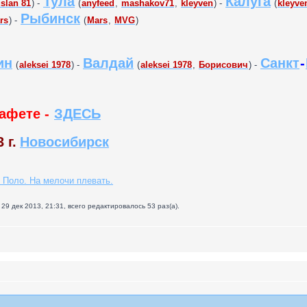
Тула
Калуга
uslan 81
) -
(
anyfeed
,
mashakov71
,
kleyven
) -
(
kleyve
Рыбинск
rs
) -
(
Mars
,
MVG
)
ин
Валдай
Санкт
-
(
aleksei 1978
) -
(
aleksei 1978
,
Борисович
) -
тафете -
ЗДЕСЬ
 г.
Новосибирск
 Поло. На мелочи плевать.
29 дек 2013, 21:31, всего редактировалось 53 раз(а).