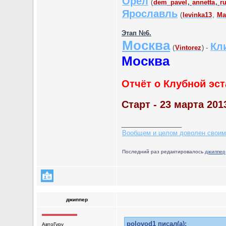
Орёл
(
dem_pavel
,
annetta
,
r
Ярославль
(
levinka13
,
Ma
Этап №6.
Москва
Кл
(
Vintorez
) -
Москва
Отчёт о Клубной эс
Старт - 23 марта 2013
_________________
Вообщем и целом доволен своим
Последний раз редактировалось
джиппер
джиппер
polovod1 писал(а):
АвтоГуру