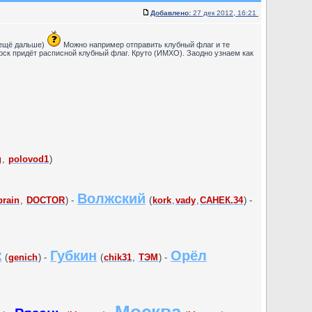
Добавлено:
27 дек 2012, 16:21
и ещё дальше)
Можно например отправить клубный флаг и те
рск придёт расписной клубный флаг. Круто (ИМХО). Заодно узнаем как
g
,
polovod1
)
Волжский
brain
,
DOCTOR
) -
(
kork
,
vady
,
САНЕК.34
) -
ж
Губкин
Орёл
(
genich
) -
(
chik31
,
ТЭМ
) -