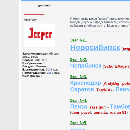
джиппер
У меня есть такое "дикое" предложение
АвтоГуру
города (клубные представители) которы
работает клубная почта. Можно сперва "
__________________________
Этап №1.
Новосибирск
(
ewg
Зарегистрирован:
09 фев
2011, 16:37
Этап №2.
Сообщения:
2972
Изображения:
3
Челябинск
(
SchultzVagen
Откуда:
г.Волхов
Благодарил (а):
2128
раз.
Поблагодарили:
1366
раз.
Имя:
Дмитрий
Этап №3.
Краснодар
(
AndyBig
,
pol
Саратов
Пенз
(
DuxNIA
) -
Этап №4.
Пенза
Тамбо
(
rassigor
) -
(
dem_pavel
,
annetta
,
ruslan 81
)
Этап №5.