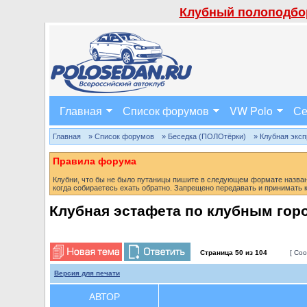
Клубный полоподбор
Главная
Список форумов
VW Polo
Се
Главная
» Список форумов
» Беседка (ПОЛОтёрки)
» Клубная эксп
Правила форума
Клубни, что бы не было путаницы пишите в следующем формате название
когда собираетесь ехать обратно. Запрещено передавать и принимать
Клубная эстафета по клубным гор
Страница
50
из
104
[ Соо
Версия для печати
АВТОР