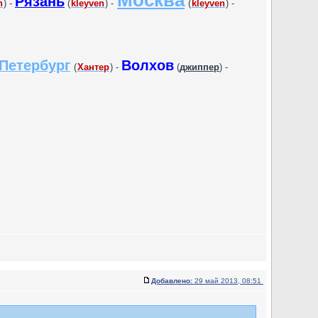
Москва
Рязань
n
) -
(
kleyven
) -
(
kleyven
) -
Петербург
Волхов
(
Хантер
) -
(
джиппер
) -
Добавлено:
29 май 2013, 08:51