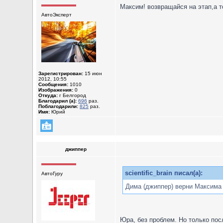
Максим! возвращайся на этап,а т
АвтоЭксперт
Зарегистрирован:
15 июн
2012, 10:55
Сообщения:
1010
Изображения:
0
Откуда:
г Белгород
Благодарил (а):
696
раз.
Поблагодарили:
825
раз.
Имя:
Юрий
джиппер
scientific_brain писал(а):
АвтоГуру
Дима (джиппер) верни Максима 
Юра, без проблем. Но только пос