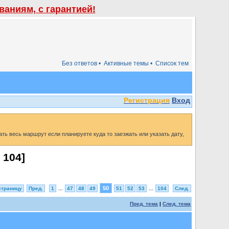
аниям, с гарантией!
Без ответов •
Активные темы •
Список тем
Регистрация
Вход
ть весь маршрут если планируете куда то заезжать или указать дату,
з
104
]
50
страницу
Пред.
1
...
47
48
49
51
52
53
...
104
След.
Пред. тема
|
След. тема