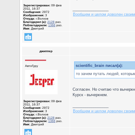
Зарегистрирован:
09 фев
_________________
2011, 16:37
Сообщения:
2972
Вообщем и целом доволен своим
Изображения:
3
Откуда:
г.Волхов
Благодарил (а):
2128
раз.
Поблагодарили:
1366
раз.
Имя:
Дмитрий
джиппер
scientific_brain писал(а):
АвтоГуру
то зачем путать людей, которым
Согласен. Но считаю что вычеркн
Курск - вычеркнем.
Зарегистрирован:
09 фев
2011, 16:37
_________________
Сообщения:
2972
Вообщем и целом доволен своим
Изображения:
3
Откуда:
г.Волхов
Благодарил (а):
2128
раз.
Поблагодарили:
1366
раз.
Имя:
Дмитрий