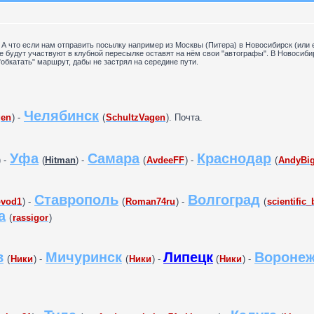
. А что если нам отправить посылку например из Москвы (Питера) в Новосибирск (ил
е будут участвуют в клубной пересылке оставят на нём свои "автографы". В Новосиби
обкатать" маршрут, дабы не застрял на середине пути.
Челябинск
en
) -
(
SchultzVagen
). Почта.
Уфа
Самара
Краснодар
) -
(
Hitman
) -
(
AvdeeFF
) -
(
AndyBi
Ставрополь
Волгоград
ovod1
) -
(
Roman74ru
) -
(
scientific_
а
(
rassigor
)
в
Мичуринск
Липецк
Вороне
(
Ники
) -
(
Ники
) -
(
Ники
) -