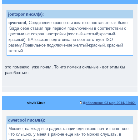
jontopor писал(а):
qwercool,
Соединение красного и желтого поставьте как было.
Когда себе ставил при первом подключении в соответствии с
цветами не сохран. настройки (желтый-желтый;красный-
красный). ВАГовская подготовка не соответствует ISO
разему.Правильное подключение желтый-красный, красный
желтый.
это поменяю, уже понял. То что помехи сильные - вот этим бы
разобраться...
slavik13rus
Добавлено:
03 мар 2014, 19:02
qwercool писал(а):
Москве, на мкад все радиостанции одинаково почти шипят кое
что слышно. у меня в районе еще как то можно слушать, в
других тоже плохо.