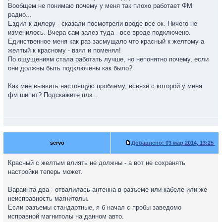
Вообщем не понимаю почему у меня так плохо работает ФМ
радио...
Ездил к дилеру - сказали посмотрели вроде все ок. Ничего не
изменилось. Вчера сам залез туда - все вроде подключено.
Единственное меня как раз засмущало что красный к желтому а
желтый к красному - взял и поменял!
По ощущениям стала работать лучше, но непонятно почему, если
они должны быть подключены как было?
Как мне выявить настоящую проблему, всвязи с которой у меня
фм шипит? Подскажите плз...
servo
Добавлено:
03 мар 2014, 13:25
Красный с желтым влиять не должны - а вот не сохранять
настройки теперь может.
Вараинта два - отвалилась антенна в разъеме или кабеле или же
неисправность магнитолы.
Если разъемы стандартные, я б начал с пробы заведомо
исправной магнитолы на данном авто.