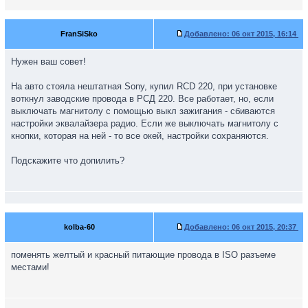
FranSiSko
Добавлено:
06 окт 2015, 16:14
Нужен ваш совет!
На авто стояла нештатная Sony, купил RCD 220, при установке
воткнул заводские провода в РСД 220. Все работает, но, если
выключать магнитолу с помощью выкл зажигания - сбиваются
настройки эквалайзера радио. Если же выключать магнитолу с
кнопки, которая на ней - то все окей, настройки сохраняются.
Подскажите что допилить?
kolba-60
Добавлено:
06 окт 2015, 20:37
поменять желтый и красный питающие провода в ISO разъеме
местами!