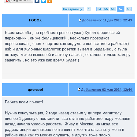
Поделиться…
57
На страницу
1
...
54
55
56
58
FOOOX
Добавлено:
11 дек 2013, 22:43
Всем спасибо , но проблема решена уже ) Купил фордовский
переходник , он же фольцевский , несколько проводков
перепиновал , снял к чертям кан-модуль и все встало и работает)
usb и для яблочных шарлоток розетки вывел в бардачек , с тыла
воткнул микро выносной и антену навика , осталось только камеру
зацепить , но это уже как время будет )
qwercool
Добавлено:
03 мар 2014, 12:44
Ребята всем привет!
Нужна консультация, 2 года назад ставил у дилера магнитолу
пионер 1 диновую поставили -все отлично работало, пару месяцев
назад начала ужасно работать. Живу в Москве, на мкад все
радиостанции одинаково почти шипят кое что слышно. у меня в
районе еще как то можно слушать, в других тоже плохо.