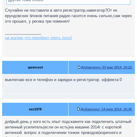
Случайно не поставили в авто регистратор,навигатор?От их
ерундовских блоков питания радио гасится очень сильно,сам через
это прошел, у регика три поменял!
_________________
не жалею,что приобрел опять поло!
qwercool
Добавлено:
03 мар 2014, 19:22
выключаю все и телефон и зарядки и регистратор. эффекта 0
ses1978
Добавлено:
14 июн 2014, 15:36
добрый день.у кого есть опыт подскажите как подключить штатный
антенный усилитель(если он есть)на машине 2014г с короткой
антенной. вопрос в подключении тонких проводов(коричного и