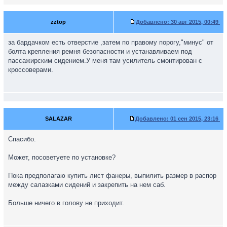
zztop
Добавлено:
30 авг 2015, 00:49
за бардачком есть отверстие ,затем по правому порогу,"минус" от
болта крепления ремня безопасности и устанавливаем под
пассажирским сидением.У меня там усилитель смонтирован с
кроссоверами.
SALAZAR
Добавлено:
01 сен 2015, 23:16
Спасибо.
Может, посоветуете по установке?
Пока предполагаю купить лист фанеры, выпилить размер в распор
между салазками сидений и закрепить на нем саб.
Больше ничего в голову не приходит.