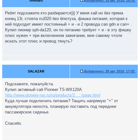
firemars
Добавлено:
15 авг 2015, 19:15
Ребят подскажите кто разбирается))) У меня хай но без према
конец 13г, стояла rcd320 без блютуза, фишка питания, которая к
ней подходит имеет постоянный + и - и 2 провода can gdn и can+ .
Купил пионер sph-da120, он по питанию требует + и - в эту фишку
плюс нужен + при включенном зажигании, мне самому чтоле
искать этот плюс и провод тянуть?
SALAZAR
Добавлено:
28 авг 2015, 17:02
Подскажите, пожалуйста.
Купил активный саб Pioneer TS-WX120A
http://www.pioneer-rus.ru/ru/products/2 ... /page.html
Куда лучше подключить питание? Тащить напрямую "+" от
аккумулятора неохота, планирую поставить под переднее
пассажирское сиденье.
Спасибо.