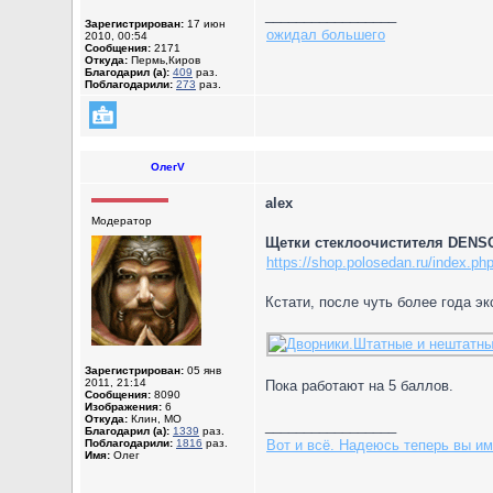
_________________
Зарегистрирован:
17 июн
ожидал большего
2010, 00:54
Сообщения:
2171
Откуда:
Пермь,Киров
Благодарил (а):
409
раз.
Поблагодарили:
273
раз.
ОлегV
alex
Модератор
Щетки стеклоочистителя DENSO
https://shop.polosedan.ru/index.php
Кстати, после чуть более года э
Зарегистрирован:
05 янв
2011, 21:14
Пока работают на 5 баллов.
Сообщения:
8090
Изображения:
6
Откуда:
Клин, МО
_________________
Благодарил (а):
1339
раз.
Поблагодарили:
1816
раз.
Вот и всё. Надеюсь теперь вы им
Имя:
Олег