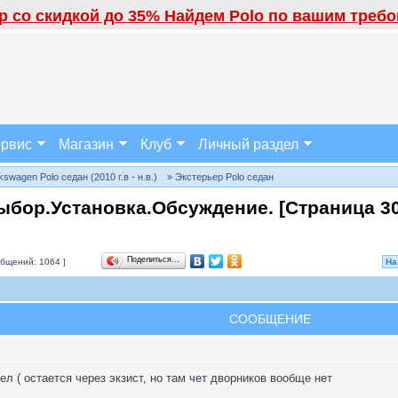
 со скидкой до 35% Найдем Polo по вашим требов
рвис
Магазин
Клуб
Личный раздел
wagen Polo седан (2010 г.в - н.в.)
» Экстерьер Polo седан
ыбор.Установка.Обсуждение. [Страница
3
Поделиться…
бщений: 1064 ]
На
СООБЩЕНИЕ
л ( остается через экзист, но там чет дворников вообще нет