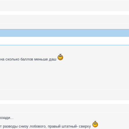
 на сколько баллов меньше даш
озади...
т разводы снизу лобового, правый штатный- сверху