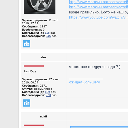
http://www.Магазин автозапчасте
http://www.Магазин автозапчастей
вроде правильно, L-это же наш р
https://www.youtube.com/watch?v
Зарегистрирован:
11 июл
2010, 17:39
Сообщения:
1387
Изображения:
0
Благодарил (а):
115
раз.
Поблагодарили:
245
раз.
alex
может все же другие надо.? )
АвтоГуру
_________________
Зарегистрирован:
17 июн
ожидал большего
2010, 00:54
Сообщения:
2171
Откуда:
Пермь,Киров
Благодарил (а):
409
раз.
Поблагодарили:
273
раз.
udaff