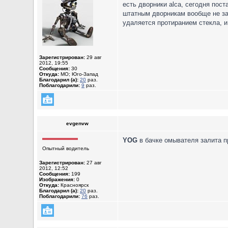
есть дворники alca, сегодня пос
штатным дворникам вообще не зач
удаляется протиранием стекла, 
Зарегистрирован:
29 авг
2012, 19:55
Сообщения:
30
Откуда:
МО; Юго-Запад
Благодарил (а):
20
раз.
Поблагодарили:
9
раз.
evgenvw
YOG
в бачке омывателя залита пр
Опытный водитель
Зарегистрирован:
27 авг
2012, 12:52
Сообщения:
199
Изображения:
0
Откуда:
Красноярск
Благодарил (а):
20
раз.
Поблагодарили:
76
раз.