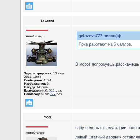
LeGrand
gelozevs777 писал(а):
АвтоЭксперт
Пока работают на 5 баллов.
В мороз попробуешь,расскажешь
Зарегистрирован:
13 июл
2011, 10:56
Сообщения:
1594
Изображения:
0
Откуда:
Москва
Благодарил (а):
512
раз.
Поблагодарили:
777
раз.
YOG
пару недель эксплуатации поло п
АвтоСтажер
левый штатный дворник оставляе