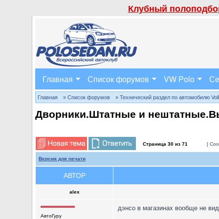
Клубный полоподбор
Главная
Список форумов
VW Polo
Се
Главная
» Список форумов
» Технический раздел по автомобилю Volks
Дворники.Штатные и нештатные.В
Страница
30
из
71
[ Соо
Версия для печати
АВТОР
alex
дэнсо в магазинах вообще не виде
АвтоГуру