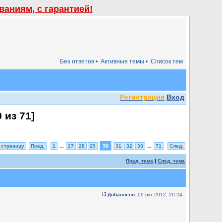
аниям, с гарантией!
Без ответов •
Активные темы •
Список тем
Регистрация
Вход
0
из
71
]
30
 страницу
Пред.
1
...
27
28
29
31
32
33
...
71
След.
Пред. тема
|
След. тема
Добавлено:
09 окт 2012, 20:24