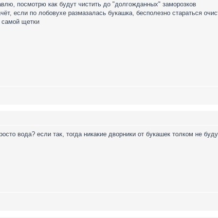
тавлю, посмотрю как будут чистить до "долгожданных" заморозков
ёт, если по лобовухе размазалась букашка, бесполезно стараться очисти
и самой щетки
осто вода? если так, тогда никакие дворники от букашек толком не буд