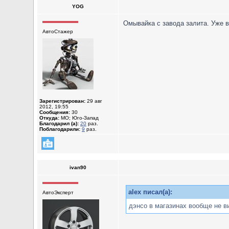
YOG
Омывайка с завода залита. Уже 
АвтоСтажер
Зарегистрирован:
29 авг
2012, 19:55
Сообщения:
30
Откуда:
МО; Юго-Запад
Благодарил (а):
20
раз.
Поблагодарили:
9
раз.
ivan90
alex писал(а):
АвтоЭксперт
дэнсо в магазинах вообще не ви