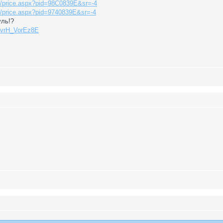
й/price.aspx?pid=98C0839E&sr=-4
/price.aspx?pid=9740839E&sr=-4
уль!?
=vrH_VorEz8E