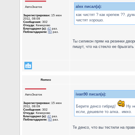
alex писал(а):
АвтоЗнаток
как чистят ? как крепеж ??. ду
Зарегистрирован:
15 июн
2011, 08:09
чистят хорошо.
Сообщения:
302
Откуда:
Кемерово
Благодарил (а):
42
раз.
Поблагодарили:
83
раз.
Ты силикон прям на резинки двор
пишут, что на стекло ее брызгать
Romeo
ivan90 писал(а):
АвтоЗнаток
Зарегистрирован:
15 июн
Берите денсо гибрид!
Ну н
2011, 08:09
Сообщения:
302
если, дешевле то алка.. имхо.
Откуда:
Кемерово
Благодарил (а):
42
раз.
Поблагодарили:
83
раз.
Те денсо, что вы тестили на пра