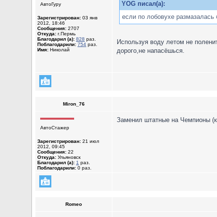
YOG писал(а):
АвтоГуру
если по лобовухе размазалась 
Зарегистрирован:
03 янв
2012, 18:46
Сообщения:
2707
Откуда:
г.Пермь
Благодарил (а):
828
раз.
Используя воду летом не полени
Поблагодарили:
754
раз.
Имя:
Николай
дорого,не напасёшься.
Miron_76
Заменил штатные на Чемпионы (к
АвтоСтажер
Зарегистрирован:
21 июл
2012, 09:45
Сообщения:
22
Откуда:
Ульяновск
Благодарил (а):
1
раз.
Поблагодарили:
0 раз.
Romeo