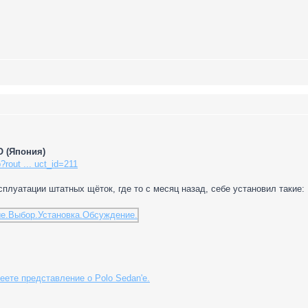
 (Япония)
?rout ... uct_id=211
ксплуатации штатных щёток, где то с месяц назад, себе установил такие:
еете представление о Polo Sedan'е.