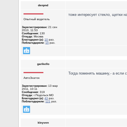
denpnd
тоже интересует стекло, щетки н
Опытный водитель
Зарегистрирован:
21 сен
2010, 11:53
Сообщения:
130
Откуда:
Москва
Благодарил (а):
10
раз.
Поблагодарили:
15
раз.
garikello
Тогда поменять машину,- а если с
АвтоЗнаток
Зарегистрирован:
13 мар
2011, 10:11
Сообщения:
319
Откуда:
г.Подольск МО
Благодарил (а):
43
раз.
Поблагодарили:
121
раз.
kleyven