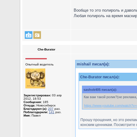
Вообще то это полироль и даволь
Любая полироль на время маскиру
Che-Burator
mishail писал(а):
Опытный водитель
Che-Burator писал(а):
sashok405 писал(а):
Зарегистрирован:
03 апр
Как вам такой ролик?(не реклама
2012, 18:53
Сообщения:
185
Откуда:
Новосибирск
https://www.youtube.com/watch?v
Благодарил (а):
207
раз.
Поблагодарили:
141
раз.
Имя:
Павел
Прошу прощения, но это реклам
конским ценникам. Посмотрите с