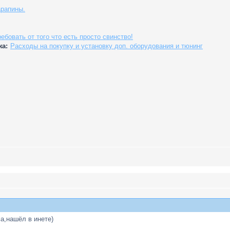
арапины.
ебовать от того что есть просто свинство!
жа:
Расходы на покупку и установку доп. оборудования и тюнинг
а,нашёл в инете)