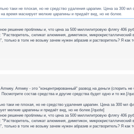
ьно таки не плохая, но не средство удаления царапин. Цена за 300 мл 
на время маскирует мелкие царапины и придаёт вид, но не более.
енное решение проблемы и, что цена за 500 миллилитровую флягу 406 рубл
: "Растворитель, силикат алюминия, диметикон, микрокристаллический в
, только в толк не возьму зачем нужен абразив и растворитель? Я как 
Amwey. Amwey - это "концентрированный" развод на деньги (спорить не
 Посмотрите состав средства и другие средства будет одно и то же.[/quo
но таки не плохая, но не средство удаления царапин. Цена за 300 мл фл
ет мелкие царапины и придаёт вид, но не более.[/quote]
енное решение проблемы и, что цена за 500 миллилитровую флягу 406 рубл
: "Растворитель, силикат алюминия, диметикон, микрокристаллический в
, только в толк не возьму зачем нужен абразив и растворитель? Я как 