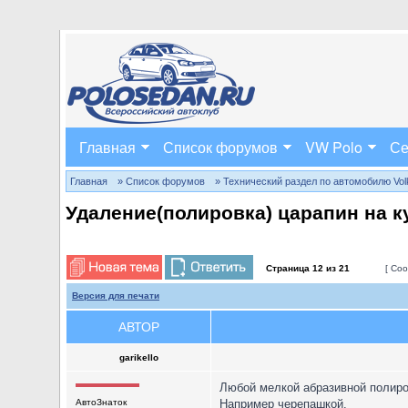
Главная
Список форумов
VW Polo
Се
Главная
» Список форумов
» Технический раздел по автомобилю Volks
Удаление(полировка) царапин на к
Страница
12
из
21
[ Соо
Версия для печати
АВТОР
garikello
Любой мелкой абразивной полиро
АвтоЗнаток
Например черепашкой.