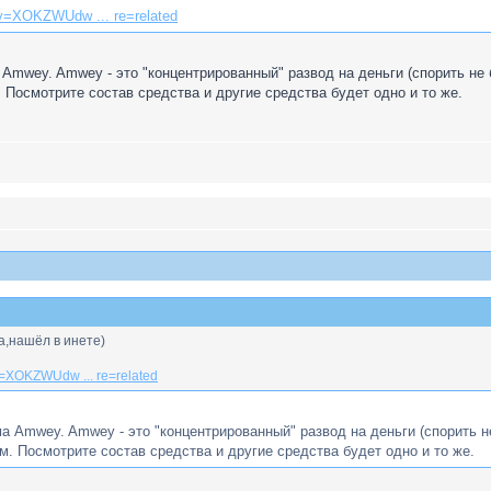
v=XOKZWUdw ... re=related
Amwey. Amwey - это "концентрированный" развод на деньги (спорить не
 Посмотрите состав средства и другие средства будет одно и то же.
а,нашёл в инете)
v=XOKZWUdw ... re=related
а Amwey. Amwey - это "концентрированный" развод на деньги (спорить н
м. Посмотрите состав средства и другие средства будет одно и то же.