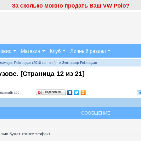
За сколько можно продать Ваш VW Polo?
рвис
Магазин
Клуб
Личный раздел
wagen Polo седан (2010 г.в - н.в.)
» Экстерьер Polo седан
узове. [Страница
12
из
21
]
Поделиться…
бщений: 309 ]
Н
СООБЩЕНИЕ
лью будет тот-же эффект.