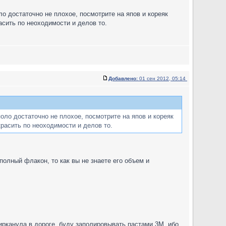
о достаточно не плохое, посмотрите на япов и кореяк
асить по неоходимости и делов то.
Добавлено:
01 сен 2012, 05:14
оло достаточно не плохое, посмотрите на япов и кореяк
красить по неоходимости и делов то.
полный флакон, то как вы не знаете его объем и
ирканула в дороге, буду заполировывать пастами 3М, ибо