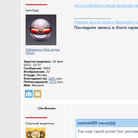
все о лобовом стекле,включая ц
АвтоГуру
_________________
Короче за эти деньги большего тр
Последняя запись в блоге гара
Volkswagen Polo седан
(2012)
Зарегистрирован:
16 фев
2012, 22:37
Сообщения:
3664
Изображения:
22
Откуда:
Москва
Благодарил (а):
1861
раз.
Поблагодарили:
1574
раз.
Имя:
Мишаня
Che-Burator
sashok405 писал(а):
Опытный водитель
Как вам такой ролик?(не реклам