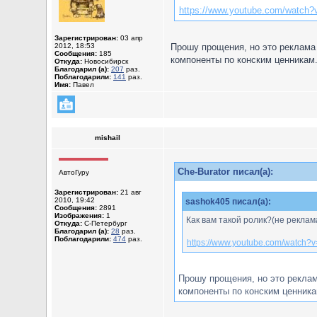
https://www.youtube.com/watch?
Зарегистрирован:
03 апр
2012, 18:53
Прошу прощения, но это реклама 
Сообщения:
185
компоненты по конским ценникам.
Откуда:
Новосибирск
Благодарил (а):
207
раз.
Поблагодарили:
141
раз.
Имя:
Павел
mishail
Che-Burator писал(а):
АвтоГуру
Зарегистрирован:
21 авг
2010, 19:42
sashok405 писал(а):
Сообщения:
2891
Изображения:
1
Как вам такой ролик?(не реклам
Откуда:
С-Петербург
Благодарил (а):
28
раз.
Поблагодарили:
474
раз.
https://www.youtube.com/watch?
Прошу прощения, но это реклам
компоненты по конским ценника