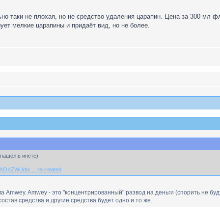
но таки не плохая, но не средство удаления царапин. Цена за 300 мл фл
ет мелкие царапины и придаёт вид, но не более.
,нашёл в инете)
=XOKZWUdw ... re=related
а Amwey. Amwey - это "концентрированный" развод на деньги (спорить не бу
остав средства и другие средства будет одно и то же.