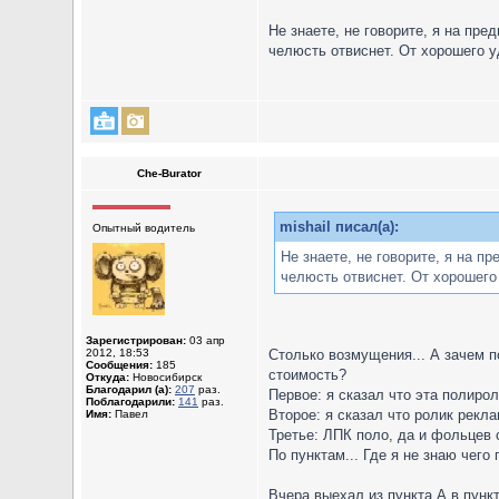
Не знаете, не говорите, я на пр
челюсть отвиснет. От хорошего у
Che-Burator
mishail писал(а):
Опытный водитель
Не знаете, не говорите, я на 
челюсть отвиснет. От хорошего 
Зарегистрирован:
03 апр
2012, 18:53
Столько возмущения... А зачем п
Сообщения:
185
стоимость?
Откуда:
Новосибирск
Благодарил (а):
207
раз.
Первое: я сказал что эта полиро
Поблагодарили:
141
раз.
Второе: я сказал что ролик рекл
Имя:
Павел
Третье: ЛПК поло, да и фольцев 
По пунктам... Где я не знаю чего
Вчера выехал из пункта А в пунк