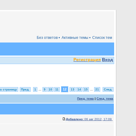
Без ответов •
Активные темы •
Список тем
Регистрация
Вход
12
а страницу
Пред.
1
...
9
10
11
13
14
15
...
21
След.
Пред. тема
|
След. тема
Добавлено:
06 авг 2012, 17:09