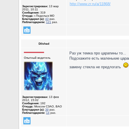
http://www.zr.ru/a/11868/
Зарегистрирован:
13 мар
2011, 10:11
Сообщения:
319
Откуда:
г.Подольск МО
Благодарил (а):
43
раз.
Поблагодарили:
121
раз.
Dilshad
Раз уж темка про царапины то...
Опытный водитель
Подскажите есть маленькие царам
замену стекла не предлогать
Зарегистрирован:
13 фев
2012, 15:02
Сообщения:
192
Откуда:
Moscow СЗАО, ВАО
Благодарил (а):
39
раз.
Поблагодарили:
14
раз.