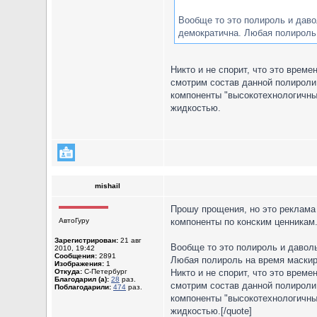
Вообще то это полироль и давол
демократична. Любая полироль 
Никто и не спорит, что это врем
смотрим состав данной полироли
компоненты "высокотехнологичны"
жидкостью.
mishail
Прошу прощения, но это реклама 
АвтоГуру
компоненты по конским ценникам.
Зарегистрирован:
21 авг
Вообще то это полироль и даволь
2010, 19:42
Сообщения:
2891
Любая полироль на время маскиру
Изображения:
1
Откуда:
С-Петербург
Никто и не спорит, что это врем
Благодарил (а):
28
раз.
смотрим состав данной полироли
Поблагодарили:
474
раз.
компоненты "высокотехнологичны"
жидкостью.[/quote]