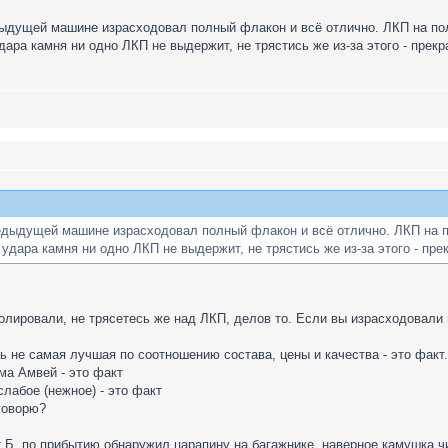
едыдущей машине израсходовал полный флакон и всё отлично. ЛКП на пол
дара камня ни одно ЛКП не выдержит, не трястись же из-за этого - прекр
предыдущей машине израсходовал полный флакон и всё отлично. ЛКП на п
удара камня ни одно ЛКП не выдержит, не трястись же из-за этого - пре
олировали, не трясетесь же над ЛКП, делов то. Если вы израсходовали 
ль не самая лучшая по соотношению состава, цены и качества - это факт.
ама Амвей - это факт
слабое (нежное) - это факт
 говорю?
т Б, по прибытию обнаружил царапину на багажнике, наверное камушка ч